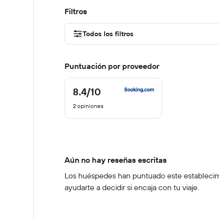
Filtros
Todos los filtros
Puntuación por proveedor
8.4
/10
8.4
de
2 opiniones
10
Aún no hay reseñas escritas
Los huéspedes han puntuado este establecimien
ayudarte a decidir si encaja con tu viaje.