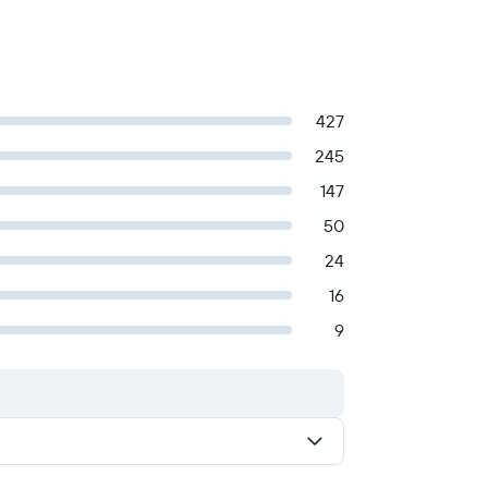
427
245
147
50
24
16
9