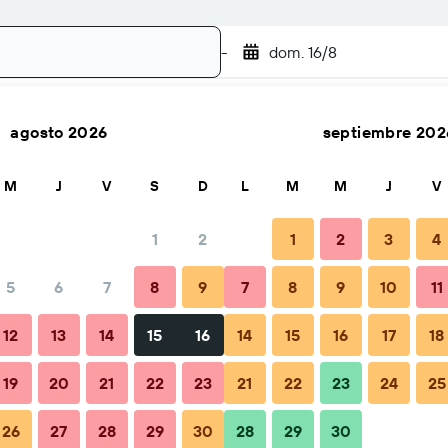
-
dom. 16/8
agosto 2026
septiembre 202
Buscar
M
J
V
S
D
L
M
M
J
V
1
2
1
2
3
4
5
6
7
8
9
7
8
9
10
11
Consejos y preguntas frecuentes
Alojamientos cercanos
12
13
14
15
16
14
15
16
17
18
19
20
21
22
23
21
22
23
24
25
26
27
28
29
30
28
29
30