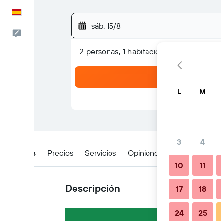
Español
sáb. 15/8
Escríbenos
2 personas, 1 habitación
L
M
3
4
Detalles
Precios
Servicios
Opiniones
Ubicación
10
11
Descripción
17
18
24
25