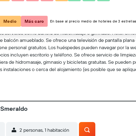
Ver en el mapa
Medio
Más caro
En base al precio medio de hoteles de 3 estrellas
icos servicios como bañera de hidromasaje o gimnasio. Hotel Smer
e balcón amueblado. Se ofrece una televisión de pantalla plana 
iene personal gratuitos. Los huéspedes pueden navegar por la web
cios incluyen escritorio y teléfono. Se ofrece servicio de limpieza
ra de hidromasaje, gimnasio y bicicletas gratuitas. Se pueden pr
 instalaciones o cerca del alojamiento (es posible que se apliqu
l Smeraldo
2 personas, 1 habitación