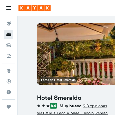
Vuelos
Hoteles
Coches
Viajes
Explore
Fotos de Hotel Smeraldo
Rastreador
El mejor momento
Hotel Smeraldo
Muy bueno
918 opiniones
8,4
Trips
3 estrellas
Via Bafile XIII Acc. al Mare 1, Jesolo, Véneto