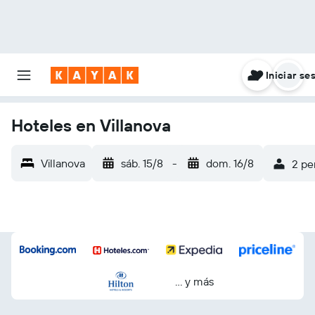
Iniciar se
Hoteles en Villanova
Villanova
sáb. 15/8
-
dom. 16/8
2 pe
… y más