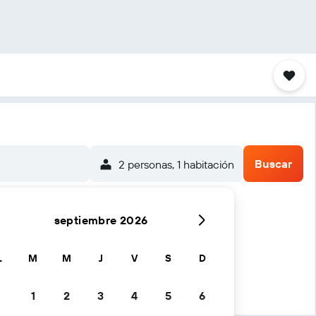
Buscar
2 personas, 1 habitación
septiembre 2026
L
M
M
J
V
S
D
1
2
3
4
5
6