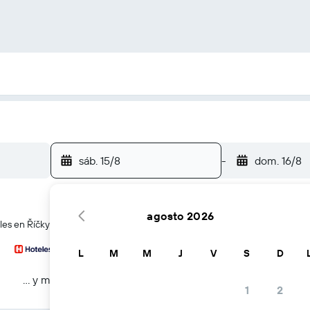
sáb. 15/8
-
dom. 16/8
agosto 2026
les en Říčky
L
M
M
J
V
S
D
… y más
1
2