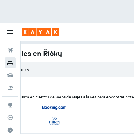
Vuelos
Hoteles en Říčky
Hoteles
Coches
Viajes
KAYAK busca en cientos de webs de viajes a la vez para encontrar hote
Explore
Rastreador
El mejor momento