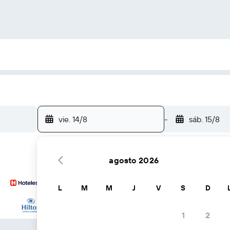
vie. 14/8
-
sáb. 15/8
agosto 2026
L
M
M
J
V
S
D
… y más
1
2