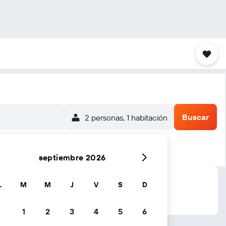
Buscar
2 personas, 1 habitación
septiembre 2026
L
M
M
J
V
S
D
1
2
3
4
5
6