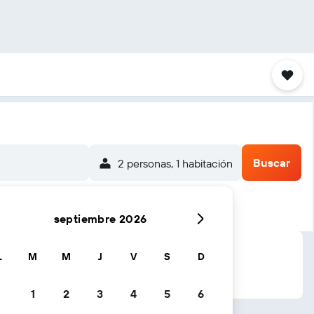
Buscar
2 personas, 1 habitación
septiembre 2026
L
M
M
J
V
S
D
1
2
3
4
5
6