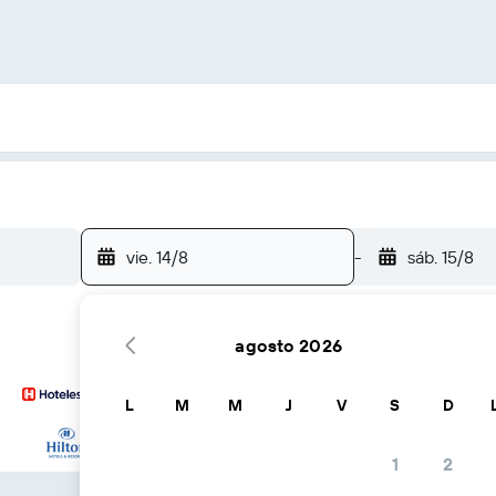
vie. 14/8
-
sáb. 15/8
agosto 2026
L
M
M
J
V
S
D
… y más
1
2