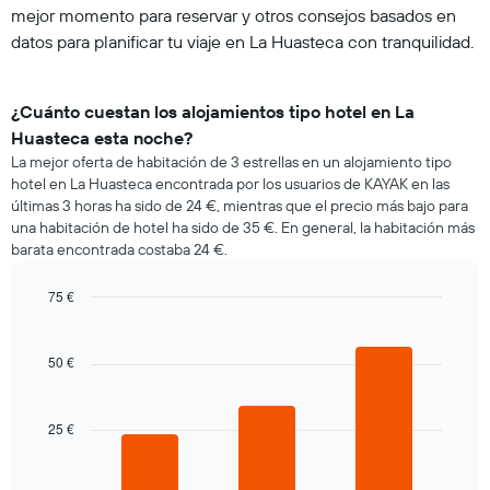
mejor momento para reservar y otros consejos basados en
datos para planificar tu viaje en La Huasteca con tranquilidad.
¿Cuánto cuestan los alojamientos tipo hotel en La
Huasteca esta noche?
La mejor oferta de habitación de 3 estrellas en un alojamiento tipo
hotel en La Huasteca encontrada por los usuarios de KAYAK en las
últimas 3 horas ha sido de 24 €, mientras que el precio más bajo para
una habitación de hotel ha sido de 35 €. En general, la habitación más
barata encontrada costaba 24 €.
75 €
Bar
Chart
graphic.
chart
with
50 €
3
bars.
25 €
El
siguiente
gráfico