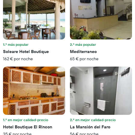
noche
eje
encontrado
X
en
que
los
indica
últimos
las
3
categorías
días
de
hoteles
1.º más popular
2.º más popular
por
Soleare Hotel Boutique
Mediterraneo
estrellas.
162 € por noche
65 € por noche
El
gráfico
muestra
1
eje
Y
que
indica
el
precio
medio
1.º en mejor calidad-precio
2.º en mejor calidad-precio
de
Hotel Boutique El Rincon
La Mansión del Faro
una
35 € por noche
56 € por noche