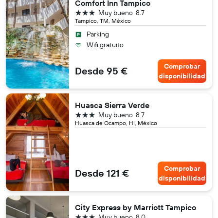
Comfort Inn Tampico
3 estrellas
Muy bueno
8.7
Tampico, TM, México
Parking
Wifi gratuito
Comprobar
Desde 95 €
disponibilidad
Huasca Sierra Verde
3 estrellas
Muy bueno
8.7
Huasca de Ocampo, HI, México
Comprobar
Desde 121 €
disponibilidad
City Express by Marriott Tampico
3 estrellas
Muy bueno
8.0