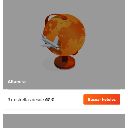
Altamira
3+ estrellas desde
67 €
Buscar hoteles