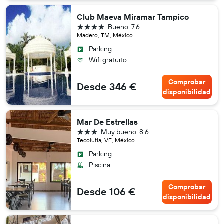
Club Maeva Miramar Tampico
4 estrellas
Bueno
7.6
Madero, TM, México
Parking
Wifi gratuito
Comprobar
Desde 346 €
disponibilidad
Mar De Estrellas
3 estrellas
Muy bueno
8.6
Tecolutla, VE, México
Parking
Piscina
Comprobar
Desde 106 €
disponibilidad