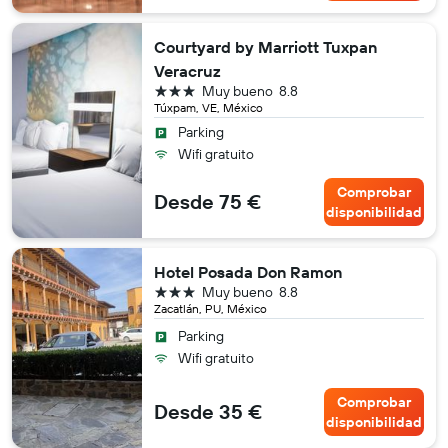
Courtyard by Marriott Tuxpan
Veracruz
3 estrellas
Muy bueno
8.8
Túxpam, VE, México
Parking
Wifi gratuito
Comprobar
Desde 75 €
disponibilidad
Hotel Posada Don Ramon
3 estrellas
Muy bueno
8.8
Zacatlán, PU, México
Parking
Wifi gratuito
Comprobar
Desde 35 €
disponibilidad