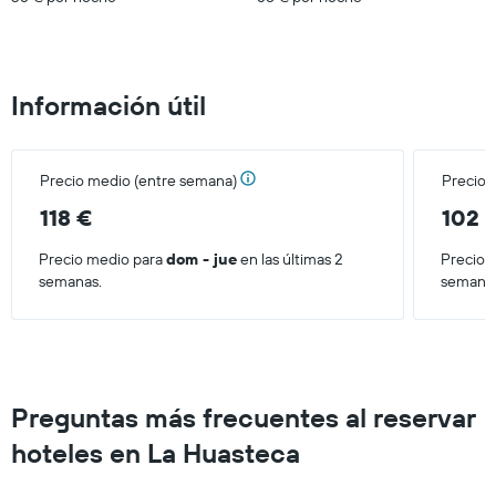
habitación
este
fin
de
semana
Información útil
encontrado
en
los
últimos
Precio medio (entre semana)
Precio 
3
días
118 €
102 
Precio medio para
dom - jue
en las últimas 2
Precio 
semanas.
semana
Preguntas más frecuentes al reservar
hoteles en La Huasteca