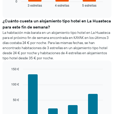
muestra
0
3 estrellas
4 estrellas
5 estrellas
el
End
of
precio
interactive
medio
chart
de
¿Cuánto cuesta un alojamiento tipo hotel en La Huasteca
una
para este fin de semana?
habitación
La habitación más barata en un alojamiento tipo hotel en La Huasteca
esta
para el próximo fin de semana encontrada en KAYAK en los últimos 3
noche
días costaba 24 € por noche. Para las mismas fechas, se han
encontrado
encontrado habitaciones de 3 estrellas en un alojamiento tipo hotel
en
desde 24 € por noche y habitaciones de 4 estrellas en alojamientos
los
tipo hotel desde 35 € por noche.
últimos
3
días
150 €
agregado
Bar
Chart
por
graphic.
chart
with
estrellas
100 €
4
El
bars.
gráfico
muestra
50 €
El
1
siguiente
eje
gráfico
X