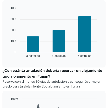
indica
3
el
días
40 €
precio
agregado
Bar
medio
Chart
por
graphic.
chart
de
30 €
with
estrellas
una
3
El
habitación
bars.
20 €
gráfico
muestra
El
1
10 €
siguiente
eje
gráfico
X
muestra
0
que
3 estrellas
4 estrellas
5 estrellas
el
End
indica
of
precio
interactive
las
medio
chart
categorías
de
¿Con cuánta antelación debería reservar un alojamiento
de
una
tipo alojamiento en Fujian?
hoteles
habitación
por
Reserva con al menos 30 días de antelación y conseguirás el mejor
este
estrellas.
precio para tu alojamiento tipo alojamiento en Fujian.
fin
El
de
gráfico
semana
100 €
muestra
encontrado
1
Line
Chart
en
graphic.
chart