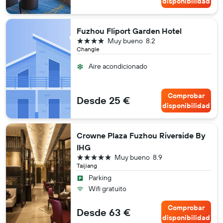
disponibilidad
Fuzhou Fliport Garden Hotel
4 estrellas
Muy bueno
8.2
Changle
Aire acondicionado
Comprobar
Desde 25 €
disponibilidad
Crowne Plaza Fuzhou Riverside By
IHG
5 estrellas
Muy bueno
8.9
Taijiang
Parking
Wifi gratuito
Comprobar
Desde 63 €
disponibilidad