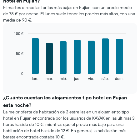
hotel en Fujian?
medio
El martes ofrece las tarifas más bajas en Fujian, con un precio medio
de
de 78 € por noche. El lunes suele tener los precios más altos, con una
una
media de 90 €.
habitación
cada
mes
100 €
El
Bar
Chart
gráfico
graphic.
chart
with
muestra
50 €
7
1
bars.
eje
X
El
0
que
siguiente
lun.
mar.
mié.
jue.
vie.
sáb.
dom.
End
indica
of
gráfico
los
interactive
muestra
chart
meses.
el
¿Cuánto cuestan los alojamientos tipo hotel en Fujian
El
precio
gráfico
esta noche?
medio
muestra
La mejor oferta de habitación de 3 estrellas en un alojamiento tipo
de
1
hotel en Fujian encontrada por los usuarios de KAYAK en las últimas 3
una
eje
horas ha sido de 10 €, mientras que el precio más bajo para una
habitación
Y
habitación de hotel ha sido de 12 €. En general, la habitación más
cada
que
barata encontrada costaba 10 €.
día