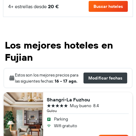
4+ estrellas desde
20 €
Buscar hoteles
Los mejores hoteles en
Fujian
Estos son los mejores precios para
Modificar fechas
las siguientes fechas:
16 - 17 ago.
Shangri-La Fuzhou
5 estrellas
Muy bueno
8.4
Gulou
Parking
Wifi gratuito