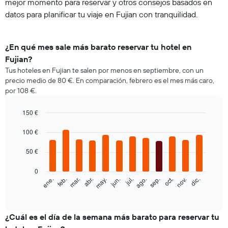
mejor momento para reservar y otros consejos basados en
datos para planificar tu viaje en Fujian con tranquilidad.
¿En qué mes sale más barato reservar tu hotel en
Fujian?
Tus hoteles en Fujian te salen por menos en septiembre, con un
precio medio de 80 €. En comparación, febrero es el mes más caro,
por 108 €.
150 €
Bar
Chart
graphic.
100 €
chart
with
12
50 €
bars.
0
El
feb.
may.
ago.
nov.
ene.
abr.
jul.
oct.
mar.
jun.
sep.
dic.
siguiente
End
of
gráfico
interactive
muestra
chart
el
¿Cuál es el día de la semana más barato para reservar tu
precio