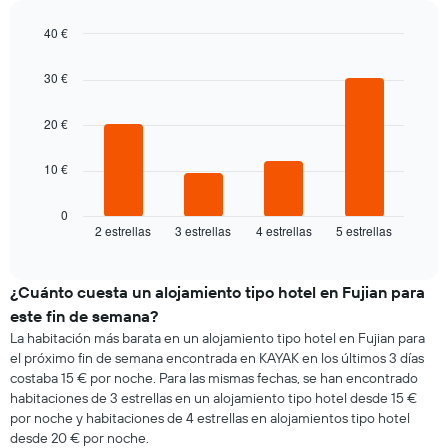
indica
de
el
la
40 €
precio
semana
Bar
medio
Chart
El
graphic.
chart
de
30 €
gráfico
with
una
4
muestra
habitación
bars.
20 €
1
eje
El
X
10 €
siguiente
que
gráfico
indica
muestra
0
los
2 estrellas
3 estrellas
4 estrellas
5 estrellas
el
End
días
of
precio
de
interactive
medio
chart
la
de
¿Cuánto cuesta un alojamiento tipo hotel en Fujian para
semana.
una
El
este fin de semana?
habitación
gráfico
La habitación más barata en un alojamiento tipo hotel en Fujian para
esta
muestra
el próximo fin de semana encontrada en KAYAK en los últimos 3 días
noche
1
costaba 15 € por noche. Para las mismas fechas, se han encontrado
encontrado
eje
habitaciones de 3 estrellas en un alojamiento tipo hotel desde 15 €
en
Y
por noche y habitaciones de 4 estrellas en alojamientos tipo hotel
los
que
desde 20 € por noche.
últimos