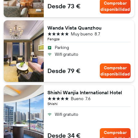
Comprobar
Desde 73 €
disponibilidad
Wanda Vista Quanzhou
5 estrellas
Muy bueno
8.7
Fengze
Parking
Wifi gratuito
Comprobar
Desde 79 €
disponibilidad
Shishi Wanjia International Hotel
5 estrellas
Bueno
7.6
Shishi
Wifi gratuito
Comprobar
Desde 34 €