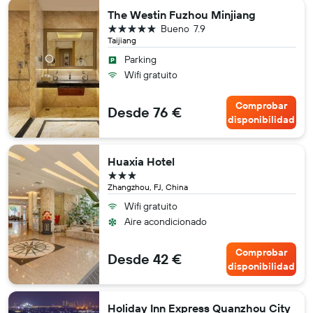
The Westin Fuzhou Minjiang
5 estrellas
Bueno
7.9
Taijiang
Parking
Wifi gratuito
Comprobar
Desde 76 €
disponibilidad
Huaxia Hotel
3 estrellas
Zhangzhou, FJ, China
Wifi gratuito
Aire acondicionado
Comprobar
Desde 42 €
disponibilidad
Holiday Inn Express Quanzhou City