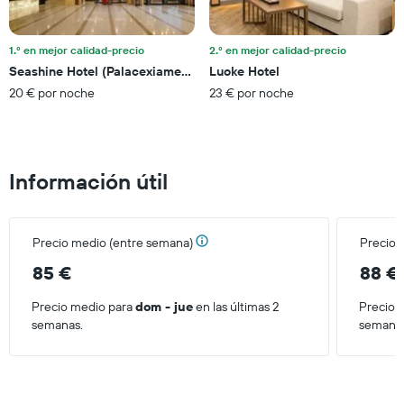
eje
Y
que
1.º en mejor calidad-precio
2.º en mejor calidad-precio
indica
el
Seashine Hotel (Palacexiamen Zhongshan Road Huadu)
Luoke Hotel
precio
20 € por noche
23 € por noche
medio
de
una
habitación
Información útil
Precio medio (entre semana)
Precio 
85 €
88 €
Precio medio para
dom - jue
en las últimas 2
Precio 
semanas.
semana