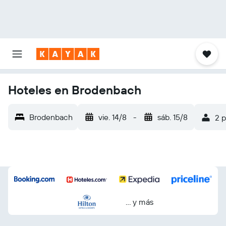
Hoteles en Brodenbach
Brodenbach
vie. 14/8
-
sáb. 15/8
2 p
… y más