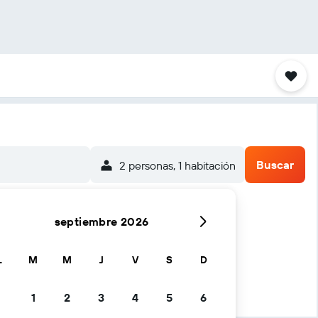
Buscar
2 personas, 1 habitación
septiembre 2026
L
M
M
J
V
S
D
1
2
3
4
5
6