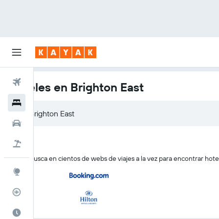
Vuelos
Hoteles en Brighton East
Hoteles
Coches
Viajes
KAYAK busca en cientos de webs de viajes a la vez para encontrar hote
Explore
Rastreador
El mejor momento