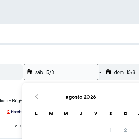
sáb. 15/8
-
dom. 16/8
agosto 2026
les en Brighton East
L
M
M
J
V
S
D
… y más
1
2