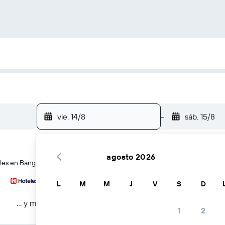
vie. 14/8
-
sáb. 15/8
agosto 2026
eles en Bang Pakong
L
M
M
J
V
S
D
… y más
1
2