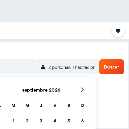
Buscar
2 personas, 1 habitación
septiembre 2026
L
M
M
J
V
S
D
1
2
3
4
5
6