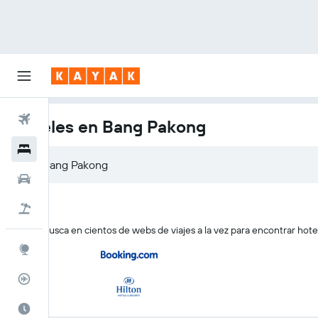
Vuelos
Hoteles en Bang Pakong
Hoteles
Coches
Viajes
KAYAK busca en cientos de webs de viajes a la vez para encontrar hot
Explore
Rastreador
El mejor momento