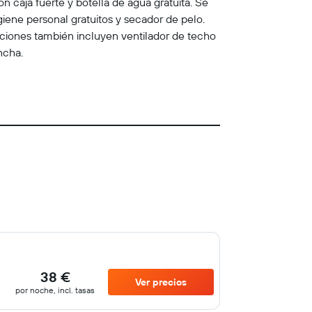
n caja fuerte y botella de agua gratuita. Se
iene personal gratuitos y secador de pelo.
aciones también incluyen ventilador de techo
ncha.
38 €
Ver precios
por noche, incl. tasas