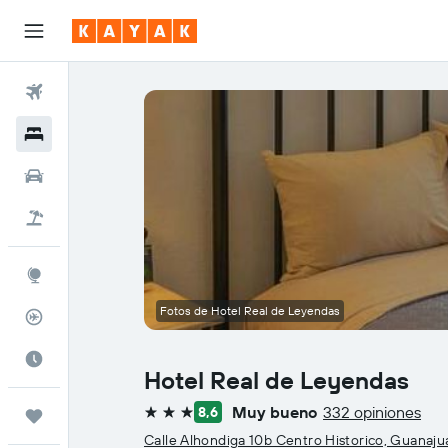
Vuelos
Hoteles
Coches
Viajes
Explore
Fotos de Hotel Real de Leyendas
Rastreador
El mejor momento
Hotel Real de Leyendas
Muy bueno
332 opiniones
8,6
Trips
3 estrellas
Calle Alhondiga 10b Centro Historico, Guanaju