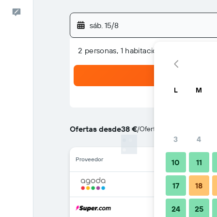
Escríbenos
sáb. 15/8
2 personas, 1 habitación
L
M
Ofertas desde
38 €
/
Oferta más barata de pre
3
4
Proveedor
10
11
17
18
24
25