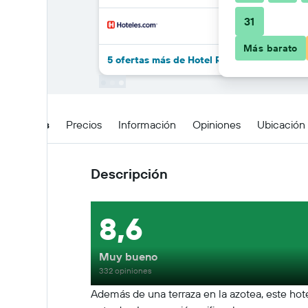
31
Más barato
5 ofertas más de Hotel Real de Leyendas
Detalles
Precios
Información
Opiniones
Ubicación
Descripción
8,6
Muy bueno
332 opiniones
Además de una terraza en la azotea, este hote