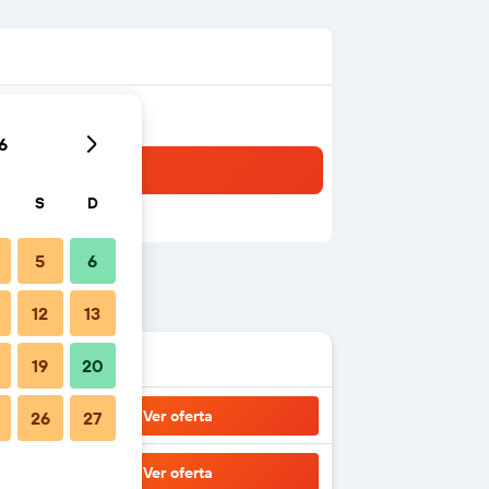
6
S
D
5
6
12
13
19
20
Ver oferta
26
27
Ver oferta