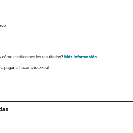
cado
y cómo clasificamos los resultados?
Más información
s a pagar al hacer check-out.
das