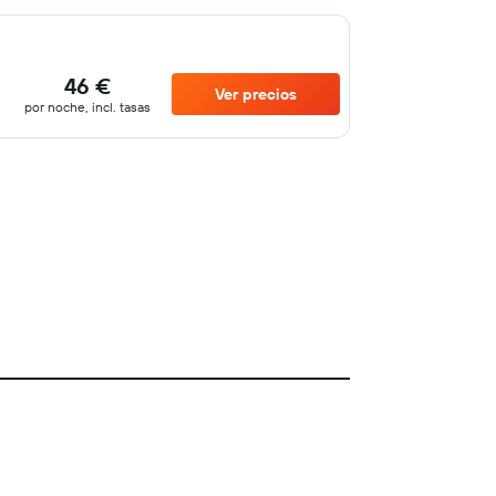
46 €
Ver precios
por noche, incl. tasas