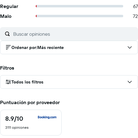
Regular
67
Malo
72
Ordenar por
:
Más reciente
Filtros
Todos los filtros
Puntuación por proveedor
8.9
/10
8.9
de
3111 opiniones
10