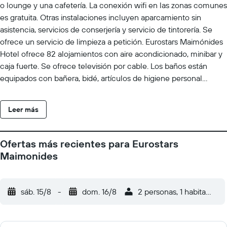
o lounge y una cafetería. La conexión wifi en las zonas comunes
es gratuita. Otras instalaciones incluyen aparcamiento sin
asistencia, servicios de conserjería y servicio de tintorería. Se
ofrece un servicio de limpieza a petición. Eurostars Maimónides
Hotel ofrece 82 alojamientos con aire acondicionado, minibar y
caja fuerte. Se ofrece televisión por cable. Los baños están
equipados con bañera, bidé, artículos de higiene personal
gratuitos y secador de pelo. Los huéspedes pueden navegar por
la web gracias a nuestro acceso a Internet wifi gratis. Entre las
Leer más
comodidades especialmente pensadas para las personas en
viaje de negocios se incluyen escritorio, periódicos gratuitos y
teléfono. Es posible solicitar tabla de planchar con plancha,
Ofertas más recientes para Eurostars
cambio de toallas y cambio de sábanas. Se ofrece servicio de
Maimonides
limpieza todos los días.
sáb. 15/8
-
dom. 16/8
2 personas, 1 habitación