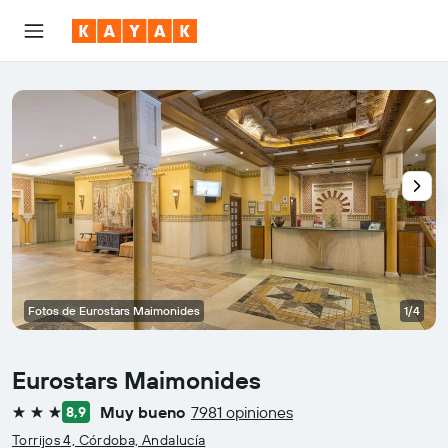
Fotos de Eurostars Maimonides
1/4
Eurostars Maimonides
Muy bueno
7981 opiniones
8,9
3 estrellas
Torrijos 4, Córdoba, Andalucía