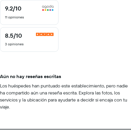
9.2
/10
9.2
de
11 opiniones
10
8.5
/10
8.5
de
3 opiniones
10
Aún no hay reseñas escritas
Los huéspedes han puntuado este establecimiento, pero nadie
ha compartido aún una reseña escrita. Explora las fotos, los
servicios y la ubicación para ayudarte a decidir si encaja con tu
viaje.