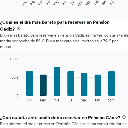
feb.
may.
ago.
nov.
mar.
jun.
sep.
dic.
ene.
abr.
jul.
oct.
siguiente
End
of
gráfico
interactive
muestra
chart
el
¿Cuál es el día más barato para reservar en Pensión
precio
Cádiz?
medio
El día más barato para reservar en Pensión Cádiz es martes, con una tarifa
de
media por noche de 58 €. El día más caro es el miércoles, a 79 € por
una
noche.
habitación
cada
mes
100 €
El
Bar
Chart
gráfico
graphic.
chart
with
muestra
50 €
7
1
bars.
eje
X
El
0
que
siguiente
lun.
mar.
mié.
jue.
vie.
sáb.
dom.
End
indica
of
gráfico
los
interactive
muestra
chart
meses.
el
¿Con cuánta antelación debo reservar en Pensión Cádiz?
El
precio
gráfico
Para obtener el mejor precio en Pensión Cádiz, reserva con alrededor de
medio