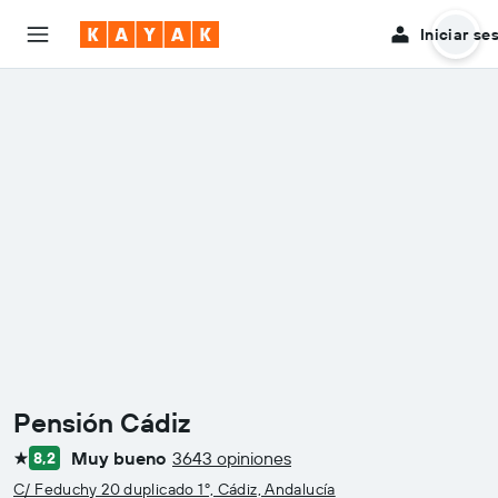
Iniciar se
Pensión Cádiz
Muy bueno
3643 opiniones
8,2
1 estrella
C/ Feduchy 20 duplicado 1º, Cádiz, Andalucía