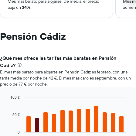
Mes más barato para alojarse. De media, el precio
Mes má
baja un
34%
.
aumen
Pensión Cádiz
¿Qué mes ofrece las tarifas más baratas en Pensión
Cádiz?
El mes más barato para alojarte en Pensión Cádiz es febrero, con una
tarifa media por noche de 42 €. El mes más caro es septiembre, con un
precio de 77 € por noche.
100 €
Bar
Chart
graphic.
chart
with
50 €
12
bars.
0
El