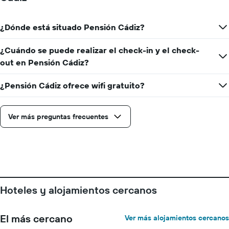
estancia
El
¿Dónde está situado Pensión Cádiz?
gráfico
muestra
1
¿Cuándo se puede realizar el check-in y el check-
eje
out en Pensión Cádiz?
Y
que
¿Pensión Cádiz ofrece wifi gratuito?
indica
el
precio
medio
Ver más preguntas frecuentes
de
una
habitación
Hoteles y alojamientos cercanos
El más cercano
Ver más alojamientos cercanos