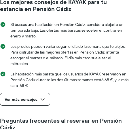
Los mejores consejos de KAYAK para tu
muestra
que
1
se
estancia en Pensión Cádiz
eje
acerca
Y
la
que
fecha
Si buscas una habitación en Pensión Cádiz, considera alojarte en
indica
de
temporada baja. Las ofertas más baratas se suelen encontrar en
el
la
enero y marzo.
precio
estancia
medio
El
Los precios pueden variar según el día de la semana que te alojes.
de
gráfico
Para disfrutar de las mejores ofertas en Pensión Cádiz, intenta
una
muestra
escoger el martes o el sábado. El día más caro suele ser el
habitación
1
miércoles.
eje
X
La habitación más barata que los usuarios de KAYAK reservaron en
que
Pensión Cádiz durante las dos últimas semanas costó 68 €, y la más
indica
cara, 68 €.
el
número
Ver más consejos
de
días
que
faltan
Preguntas frecuentes al reservar en Pensión
para
Cádiz
la