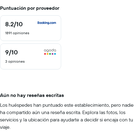
Puntuación por proveedor
8.2
/10
8.2
de
1891 opiniones
10
9
/10
9
de
3 opiniones
10
Aún no hay reseñas escritas
Los huéspedes han puntuado este establecimiento, pero nadie
ha compartido aún una reseña escrita. Explora las fotos, los
servicios y la ubicación para ayudarte a decidir si encaja con tu
viaje.