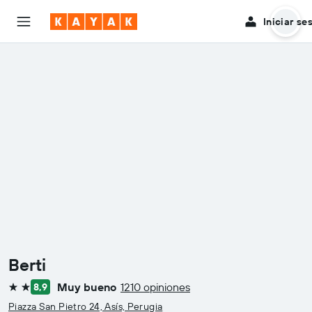
Iniciar se
Berti
Muy bueno
1210 opiniones
8,9
2 estrellas
Piazza San Pietro 24, Asís, Perugia