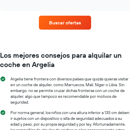
of
cuatro
interactive
compañías
chart
de
alquiler
Buscar ofertas
de
coches
con
más
ubicaciones
El
Los mejores consejos para alquilar un
gráfico
coche en Argelia
tiene
1
eje
Argelia tiene frontera con diversos países que quizás quieras visitar
X
en un coche de alquiler, como Marruecos, Malí, Níger o Libia. Sin
y
embargo, no se permite cruzar dichas fronteras con un coche de
muestra
alquiler, algo que tampoco es recomendable por motivos de
compañías
de
seguridad.
alquiler
Por norma general, los niños con una altura inferior a 135 cm deben
de
ir sujetos con un dispositivo o silla de seguridad adecuados a su
coches
El
edad y peso, por su propia seguridad y por ley. Afortunadamente,
gráfico