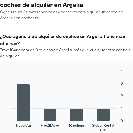
coches de alquiler en Argelia
Consulta las últimas tendencias y consejos para alquilar un coche en
Argelia con confianza.
¿Qué agencia de alquiler de coches en Argelia tiene más
oficinas?
TravelCar opera en 3 oficinas en Argelia, más que cualquier otra agencia
de alquiler.
4
Bar
Chart
graphic.
chart
3
with
4
2
bars.
El
1
siguiente
gráfico
0
muestra
TravelCar
Free2Move
Rhodium
Global Rent A
Car
las
End