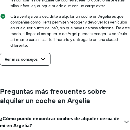
las compañías de alquiler de coches suelen proporcionarte estas
tiene
sillas infantiles, aunque puede que con un cargo extra.
1
eje
Otra ventaja para decidirte a alquilar un coche en Argelia es que
X
compañías como Hertz permiten recoger y devolver los vehículos
y
en cualquier punto del país, sin que haya una tasa adicional. De este
muestra
modo, si llegas al aeropuerto de Argel puedes recoger tu vehículo
el
allí mismo para iniciar tu itinerario y entregarlo en una ciudad
precio
diferente.
más
barato
Ver más consejos
de
alquiler
de
coches
de
las
Preguntas más frecuentes sobre
compañías
alquilar un coche en Argelia
mostradas
¿Cómo puedo encontrar coches de alquiler cerca de
mí en Argelia?