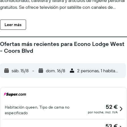
acondicionado, cafetera y tetera y artículos de higiene personal
gratuitos. Se ofrece televisión por satélite con canales de
suscripción. Los baños están equipados con ducha y bañera
combinadas. Este motel en Albuquerque ofrece acceso a
Leer más
Internet wifi gratis. Los servicios para las personas de negocios
incluyen teléfono con llamadas locales gratuitas (pueden existir
restricciones). Se ofrece servicio de limpieza todos los días y es
Ofertas más recientes para Econo Lodge West
posible solicitar tabla de planchar con plancha. Los servicios de
- Coors Blvd
ocio y esparcimiento en este motel incluyen una piscina al aire
libre.
sáb. 15/8
-
dom. 16/8
2 personas, 1 habitación
52 €
Habitación queen, Tipo de cama no
por noche, incl. IVA
especificado
53 €