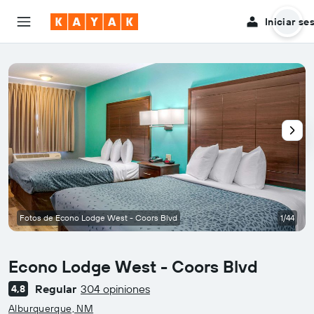
Iniciar se
Fotos de Econo Lodge West - Coors Blvd
1/44
Econo Lodge West - Coors Blvd
Regular
304 opiniones
4,8
Categoría 0
Alburquerque, NM