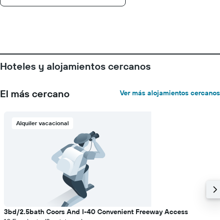
precio
medio
de
una
habitación
Hoteles y alojamientos cercanos
El más cercano
Ver más alojamientos cercanos
Alquiler vacacional
3bd/2.5bath Coors And I-40 Convenient Freeway Access