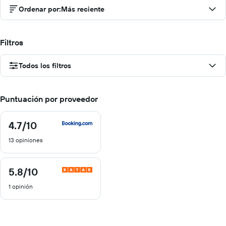
Ordenar por
:
Más reciente
Filtros
Todos los filtros
Puntuación por proveedor
4.7
/10
4.7
de
13 opiniones
10
5.8
/10
5.8
de
1 opinión
10