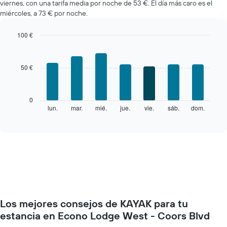
viernes, con una tarifa media por noche de 53 €. El día más caro es el
miércoles, a 73 € por noche.
100 €
Bar
Chart
graphic.
chart
with
50 €
7
bars.
El
0
siguiente
lun.
mar.
mié.
jue.
vie.
sáb.
dom.
End
of
gráfico
interactive
muestra
chart
el
precio
medio
de
una
habitación
cada
Los mejores consejos de KAYAK para tu
día
de
estancia en Econo Lodge West - Coors Blvd
la