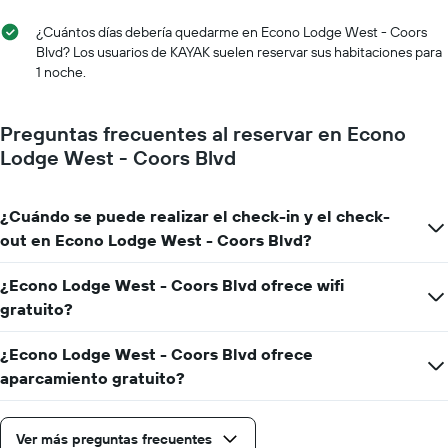
semana
El
¿Cuántos días debería quedarme en Econo Lodge West - Coors
gráfico
Blvd? Los usuarios de KAYAK suelen reservar sus habitaciones para
muestra
1 noche.
1
eje
X
Preguntas frecuentes al reservar en Econo
que
Lodge West - Coors Blvd
indica
los
días
¿Cuándo se puede realizar el check-in y el check-
de
la
out en Econo Lodge West - Coors Blvd?
semana.
El
¿Econo Lodge West - Coors Blvd ofrece wifi
gráfico
gratuito?
muestra
1
eje
¿Econo Lodge West - Coors Blvd ofrece
Y
aparcamiento gratuito?
que
indica
el
Ver más preguntas frecuentes