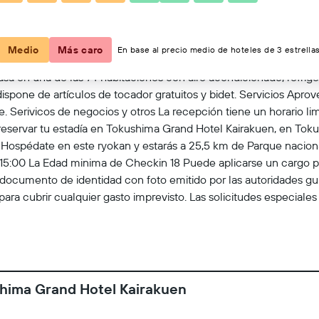
Ver en el mapa
Medio
Más caro
En base al precio medio de hoteles de 3 estrellas
sa en una de las 74 habitaciones con aire acondicionado, refriger
pone de artículos de tocador gratuitos y bidet. Servicios Aprove
 Serivicos de negocios y otros La recepción tiene un horario li
 reservar tu estadía en Tokushima Grand Hotel Kairakuen, en Toku
Hospédate en este ryokan y estarás a 25,5 km de Parque naciona
15:00 La Edad minima de Checkin 18 Puede aplicarse un cargo por
n documento de identidad con foto emitido por las autoridades gu
ara cubrir cualquier gasto imprevisto. Las solicitudes especiales
en conllevar cargos adicionales. ¡Prepárate con anticipación! Ant
no al COVID-19. La recepción abre todos los días de 09:00 a 23:00
Out El Checkout se realiza a las 10:00 Mascotas No se aceptan
disponibles Compatibilidad con Unicode true La propiedad se li
tre los huéspedes y el personal en las áreas de contacto princi
shima Grand Hotel Kairakuen
tanciamiento social en la propiedad La propiedad asegura que 
tos envueltos por separado Hay opciones disponibles de aliment