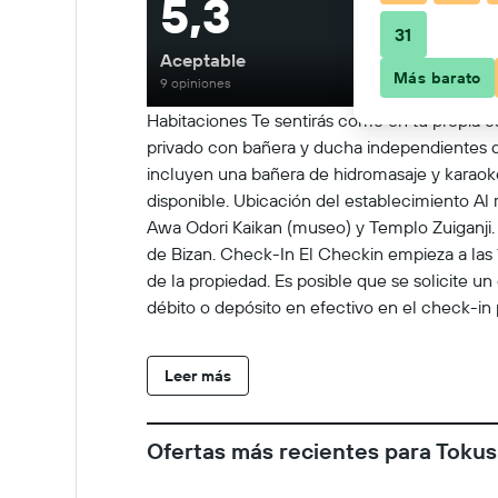
5,3
31
Aceptable
Más barato
9 opiniones
Habitaciones Te sentirás como en tu propia ca
privado con bañera y ducha independientes dis
incluyen una bañera de hidromasaje y karaoke.
disponible. Ubicación del establecimiento Al
Awa Odori Kaikan (museo) y Templo Zuiganji. 
de Bizan. Check-In El Checkin empieza a las 
de la propiedad. Es posible que se solicite u
débito o depósito en efectivo en el check-in p
disponibilidad al momento del check-in y pued
medidas y los requisitos más recientes en tor
Leer más
huéspedes al momento de su llegada. Check-
camas plegables/extra disponibles Sin cunas 
equipo de protección personal Hay paneles en
Ofertas más recientes para Toku
los huéspedes Se implementan medidas de dis
limpieza Hay opciones disponibles de alimen