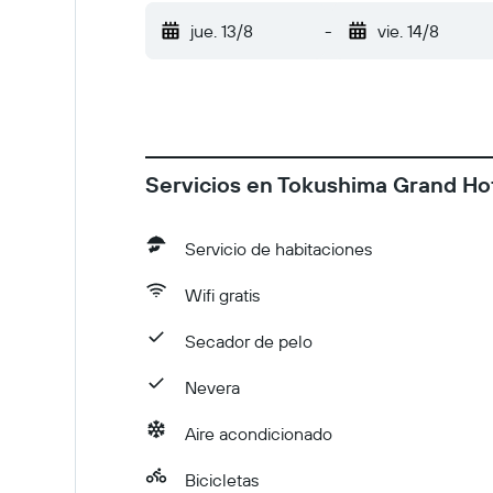
Hay opciones disponibles de alimentos envuel
jue. 13/8
-
vie. 14/8
temperatura disponibles para los huéspedes 
limpian con desinfectante La propiedad aseg
disponibles El uso de cubrebocas es obligator
Servicios en Tokushima Grand Ho
Servicio de habitaciones
Wifi gratis
Secador de pelo
Nevera
Aire acondicionado
Bicicletas