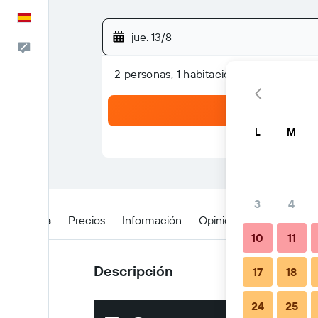
Español
jue. 13/8
Escríbenos
2 personas, 1 habitación
L
M
3
4
Detalles
Precios
Información
Opiniones
Ubicación
10
11
Descripción
17
18
24
25