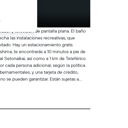
.
ador y televisión de pantalla plana. El baño
cha las instalaciones recreativas, que
mitado. Hay un estacionamiento gratis
shima, te encontrarás a 10 minutos a pie de
l Setonaikai, así como a 1 km de Teleférico
 cada persona adicional, según la política
bernamentales, y una tarjeta de crédito,
 no se pueden garantizar. Están sujetas a
es de viajar a este destino, consulta las
. El personal de recepción recibirá a los
 mascotas Instrucciones Generales Sin
mpia con desinfectante El personal usa
pales Se proporciona gel para manos gratis a
está implementando medidas para reforzar la
os envueltos por separado para el desayuno