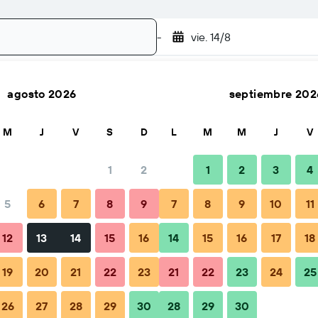
-
vie. 14/8
agosto 2026
septiembre 202
Buscar
M
J
V
S
D
L
M
M
J
V
1
2
1
2
3
4
5
6
7
8
9
7
8
9
10
11
Consejos y preguntas frecuentes
Alojamientos cercanos
12
13
14
15
16
14
15
16
17
18
19
20
21
22
23
21
22
23
24
25
26
27
28
29
30
28
29
30