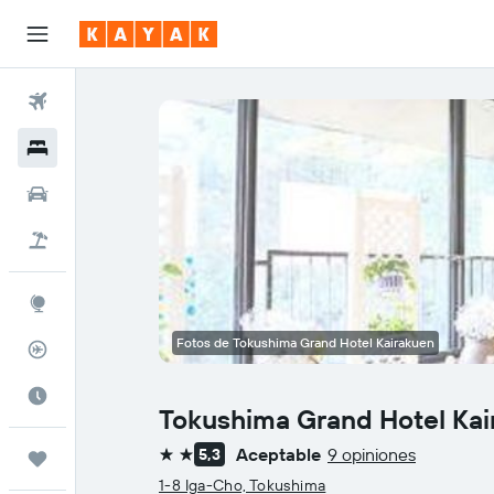
Vuelos
Hoteles
Coches
Viajes
Explore
Fotos de Tokushima Grand Hotel Kairakuen
Rastreador
El mejor momento
Tokushima Grand Hotel Ka
Aceptable
9 opiniones
5,3
Trips
2 estrellas
1-8 Iga-Cho, Tokushima