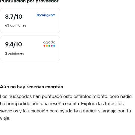
Puntuación por proveedor
8.7
/10
8.7
de
63 opiniones
10
9.4
/10
9.4
de
2 opiniones
10
Aún no hay reseñas escritas
Los huéspedes han puntuado este establecimiento, pero nadie
ha compartido aún una reseña escrita. Explora las fotos, los
servicios y la ubicación para ayudarte a decidir si encaja con tu
viaje.