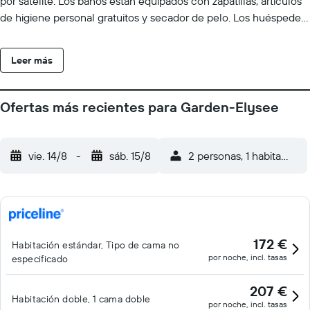
por satélite. Los baños están equipados con zapatillas, artículos
de higiene personal gratuitos y secador de pelo. Los huéspedes
pueden navegar por la web gracias a nuestro acceso a Internet
wifi gratis. Los servicios para las personas de negocios incluyen
Leer más
escritorio y teléfono. Las habitaciones también incluyen botella
de agua gratuita y cafetera y tetera. Se ofrece servicio de
limpieza todos los días y es posible solicitar tabla de planchar
Ofertas más recientes para Garden-Elysee
con plancha. Se pueden practicar las actividades de ocio y
esparcimiento que se indican más abajo en las instalaciones o
cerca del alojamiento (es posible que se aplique un recargo).
vie. 14/8
-
sáb. 15/8
2 personas, 1 habitación
172 €
Habitación estándar, Tipo de cama no
por noche, incl. tasas
especificado
207 €
Habitación doble, 1 cama doble
por noche, incl. tasas