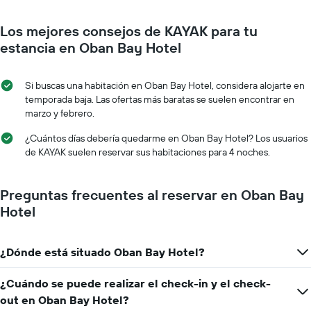
a
muestra
medida
1
Los mejores consejos de KAYAK para tu
que
eje
se
estancia en Oban Bay Hotel
Y
acerca
que
la
indica
fecha
Si buscas una habitación en Oban Bay Hotel, considera alojarte en
el
de
temporada baja. Las ofertas más baratas se suelen encontrar en
precio
la
marzo y febrero.
medio
estancia
de
El
¿Cuántos días debería quedarme en Oban Bay Hotel? Los usuarios
una
gráfico
de KAYAK suelen reservar sus habitaciones para 4 noches.
habitación
muestra
1
eje
Preguntas frecuentes al reservar en Oban Bay
X
Hotel
que
indica
el
¿Dónde está situado Oban Bay Hotel?
número
de
días
¿Cuándo se puede realizar el check-in y el check-
que
out en Oban Bay Hotel?
faltan