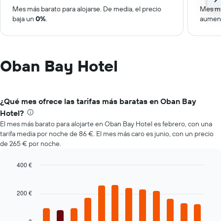
Mes más barato para alojarse. De media, el precio
Mes má
baja un
0%
.
aumen
Oban Bay Hotel
¿Qué mes ofrece las tarifas más baratas en Oban Bay
Hotel?
El mes más barato para alojarte en Oban Bay Hotel es febrero, con una
tarifa media por noche de 86 €. El mes más caro es junio, con un precio
de 265 € por noche.
400 €
Bar
Chart
graphic.
chart
with
200 €
12
bars.