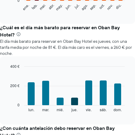
0
El
feb.
may.
ago.
nov.
mar.
jun.
sep.
dic.
ene.
abr.
jul.
oct.
siguiente
End
of
gráfico
interactive
muestra
chart
el
¿Cuál es el día más barato para reservar en Oban Bay
precio
Hotel?
medio
El día más barato para reservar en Oban Bay Hotel es jueves, con una
de
tarifa media por noche de 81 €. El día más caro es el viernes, a 260 € por
una
noche.
habitación
cada
mes
400 €
El
Bar
Chart
gráfico
graphic.
chart
with
muestra
200 €
7
1
bars.
eje
X
El
0
que
siguiente
lun.
mar.
mié.
jue.
vie.
sáb.
dom.
End
indica
of
gráfico
los
interactive
muestra
chart
meses.
el
¿Con cuánta antelación debo reservar en Oban Bay
El
precio
gráfico