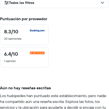
Todos los filtros
Puntuación por proveedor
8.3
/10
8.3
de
33 opiniones
10
6.4
/10
6.4
de
1 opinión
10
Aún no hay reseñas escritas
Los huéspedes han puntuado este establecimiento, pero nadie
ha compartido aún una reseña escrita. Explora las fotos, los
servicios y la ubicación para ayudarte a decidir si encaja con tu