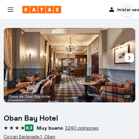
Iniciar se
Fotos de Oban Bay Hotel
1/28
Oban Bay Hotel
Muy bueno
3240 opiniones
8,3
4 estrellas
Corran Esplanade 1, Oban