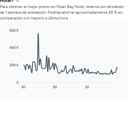
Hotel?
medio
muestra
Para obtener el mejor precio en Oban Bay Hotel, reserva con alrededor
de
1
de 1 semana de antelación. Podrías ahorrar aproximadamente 45 % en
una
eje
comparación con hacerlo a última hora.
habitación
Y
cada
que
día
600 €
indica
de
Line
Chart
el
la
graphic.
chart
precio
with
semana
400 €
medio
90
El
de
data
gráfico
una
points.
muestra
habitación
200 €
1
La
eje
siguiente
X
tabla
0
que
muestra
90
60
30
End
indica
of
cómo
interactive
los
varía
chart
días
el
de
precio
la
de
semana.
una
El
habitación
gráfico