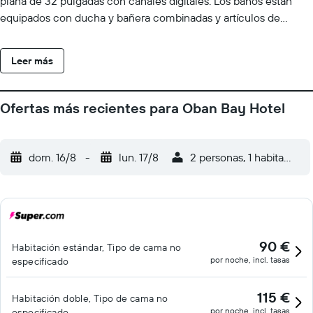
plana de 32 pulgadas con canales digitales. Los baños están
equipados con ducha y bañera combinadas y artículos de
higiene personal gratuitos. Los huéspedes pueden navegar por
la web gracias a nuestro acceso a Internet wifi gratis. Se ofrece
Leer más
servicio de limpieza todos los días y es posible solicitar tabla de
planchar con plancha. Los servicios de ocio y esparcimiento en
este hotel incluyen una bañera de hidromasaje y sauna. Se
Ofertas más recientes para Oban Bay Hotel
pueden practicar las actividades de ocio y esparcimiento que se
indican más abajo en las instalaciones o cerca del alojamiento
(es posible que se aplique un recargo).
dom. 16/8
-
lun. 17/8
2 personas, 1 habitación
90 €
Habitación estándar, Tipo de cama no
por noche, incl. tasas
especificado
115 €
Habitación doble, Tipo de cama no
por noche, incl. tasas
especificado