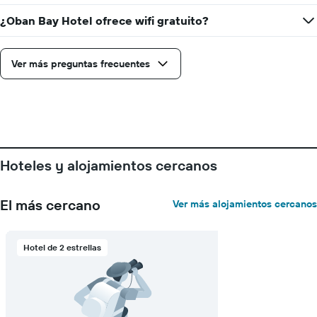
para
¿Oban Bay Hotel ofrece wifi gratuito?
la
estancia
El
Ver más preguntas frecuentes
gráfico
muestra
1
eje
Y
que
indica
el
Hoteles y alojamientos cercanos
precio
medio
de
El más cercano
Ver más alojamientos cercanos
una
habitación
Hotel de 2 estrellas