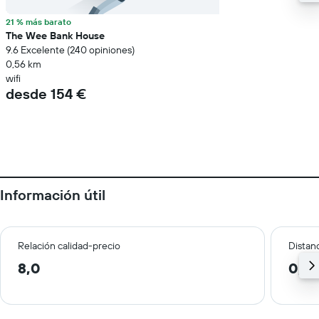
21 % más barato
The Wee Bank House
9.6 Excelente (240 opiniones)
0,56 km
wifi
desde 154 €
Información útil
Relación calidad-precio
Distanc
8,0
0,7 