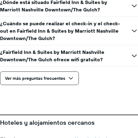
¿Dónde está situado Fairfield Inn & Suites by
el
fecha
precio
Marriott Nashville Downtown/The Gulch?
de
medio
la
de
estancia
¿Cuándo se puede realizar el check-in y el check-
una
El
out en Fairfield Inn & Suites by Marriott Nashville
habitación
gráfico
Downtown/The Gulch?
muestra
1
¿Fairfield Inn & Suites by Marriott Nashville
eje
X
Downtown/The Gulch ofrece wifi gratuito?
que
indica
el
Ver más preguntas frecuentes
número
de
días
que
faltan
para
la
Hoteles y alojamientos cercanos
estancia
El
gráfico