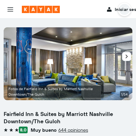
Iniciar se
Fotos de Fairfield Inn & Suites by Marriott Nashville
Downtown/The Gulch
1/54
Fairfield Inn & Suites by Marriott Nashville
Downtown/The Gulch
Muy bueno
644 opiniones
8,0
3 estrellas