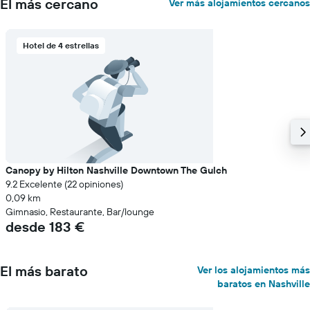
El más cercano
Ver más alojamientos cercanos
muestra
1
eje
Y
Hotel de 4 estrellas
que
indica
el
precio
medio
de
una
habitación
Canopy by Hilton Nashville Downtown The Gulch
9.2 Excelente (22 opiniones)
0,09 km
Gimnasio, Restaurante, Bar/lounge
desde 183 €
El más barato
Ver los alojamientos más
baratos en Nashville