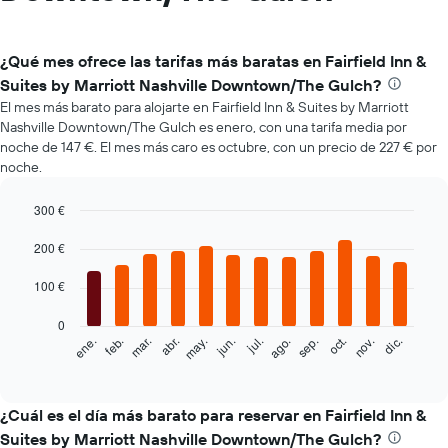
¿Qué mes ofrece las tarifas más baratas en Fairfield Inn &
Suites by Marriott Nashville Downtown/The Gulch?
El mes más barato para alojarte en Fairfield Inn & Suites by Marriott
Nashville Downtown/The Gulch es enero, con una tarifa media por
noche de 147 €. El mes más caro es octubre, con un precio de 227 € por
noche.
300 €
Bar
Chart
graphic.
200 €
chart
with
12
100 €
bars.
0
El
feb.
may.
ago.
nov.
mar.
jun.
sep.
dic.
ene.
abr.
jul.
oct.
siguiente
End
of
gráfico
interactive
muestra
chart
el
¿Cuál es el día más barato para reservar en Fairfield Inn &
precio
Suites by Marriott Nashville Downtown/The Gulch?