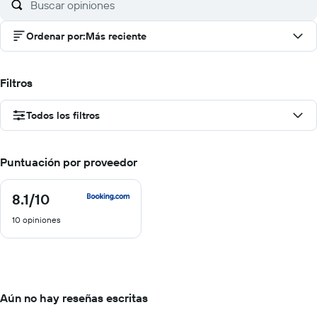
Ordenar por
:
Más reciente
Filtros
Todos los filtros
Puntuación por proveedor
8.1
/10
8.1
de
10 opiniones
10
Aún no hay reseñas escritas