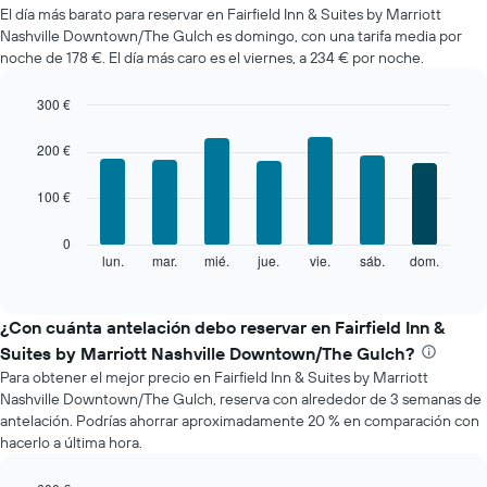
medio
El día más barato para reservar en Fairfield Inn & Suites by Marriott
de
Nashville Downtown/The Gulch es domingo, con una tarifa media por
una
noche de 178 €. El día más caro es el viernes, a 234 € por noche.
habitación
cada
mes
300 €
El
Bar
Chart
gráfico
graphic.
chart
200 €
with
muestra
7
1
100 €
bars.
eje
X
El
0
que
siguiente
lun.
mar.
mié.
jue.
vie.
sáb.
dom.
End
indica
of
gráfico
los
interactive
muestra
chart
meses.
el
¿Con cuánta antelación debo reservar en Fairfield Inn &
El
precio
gráfico
Suites by Marriott Nashville Downtown/The Gulch?
medio
muestra
Para obtener el mejor precio en Fairfield Inn & Suites by Marriott
de
1
Nashville Downtown/The Gulch, reserva con alrededor de 3 semanas de
una
eje
antelación. Podrías ahorrar aproximadamente 20 % en comparación con
habitación
Y
hacerlo a última hora.
cada
que
día
indica