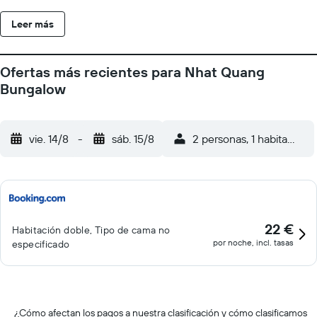
Bungalow cuenta con recepción 24 horas, jardín y solárium.
Leer más
Además, ofrece servicio de venta de entradas, servicio de
alquiler de bicicletas y mostrador de información turística. Tanto
en el establecimiento como en los alrededores se pueden
Ofertas más recientes para Nhat Quang
practicar diversas actividades, como windsurf y voleibol. El
Bungalow
establecimiento se encuentra a unos 15 km del campo de golf
Sea Link, a 16 km del campo de golf Ocean Dunes y a 16 km del
Bar-A-Cuda. Hay aparcamiento gratuito.
vie. 14/8
-
sáb. 15/8
2 personas, 1 habitación
22 €
Habitación doble, Tipo de cama no
por noche, incl. tasas
especificado
¿Cómo afectan los pagos a nuestra clasificación y cómo clasificamos