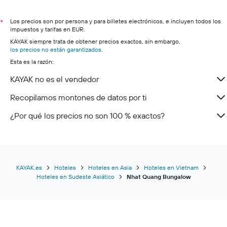
Hoteles en Ibiza
Hoteles en Sevilla
Los precios son por persona y para billetes electrónicos, e incluyen todos los
*
impuestos y tarifas en EUR.
Hoteles en Santa Cruz de Tenerife
KAYAK siempre trata de obtener precios exactos, sin embargo,
Hoteles en Málaga
los precios no están garantizados
.
Esta es la razón:
Hoteles en Tossa de Mar
KAYAK no es el vendedor
Recopilamos montones de datos por ti
¿Por qué los precios no son 100 % exactos?
KAYAK.es
Hoteles
Hoteles en Asia
Hoteles en Vietnam
Hoteles en Sudeste Asiático
Nhat Quang Bungalow