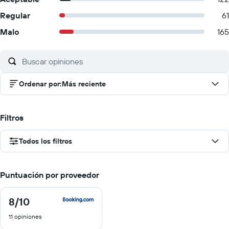
Regular
61
Malo
165
Ordenar por
:
Más reciente
Filtros
Todos los filtros
Puntuación por proveedor
8
/10
8
de
11 opiniones
10