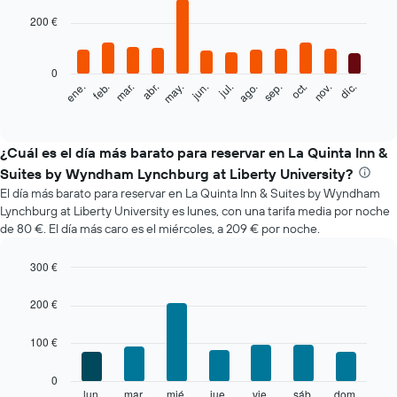
graphic.
chart
with
200 €
12
bars.
0
El
feb.
may.
ago.
nov.
mar.
jun.
sep.
dic.
ene.
abr.
jul.
oct.
siguiente
End
of
gráfico
interactive
muestra
chart
el
¿Cuál es el día más barato para reservar en La Quinta Inn &
precio
Suites by Wyndham Lynchburg at Liberty University?
medio
El día más barato para reservar en La Quinta Inn & Suites by Wyndham
de
Lynchburg at Liberty University es lunes, con una tarifa media por noche
una
de 80 €. El día más caro es el miércoles, a 209 € por noche.
habitación
cada
mes
300 €
El
Bar
Chart
gráfico
graphic.
chart
200 €
with
muestra
7
1
100 €
bars.
eje
X
El
0
que
siguiente
lun.
mar.
mié.
jue.
vie.
sáb.
dom.
End