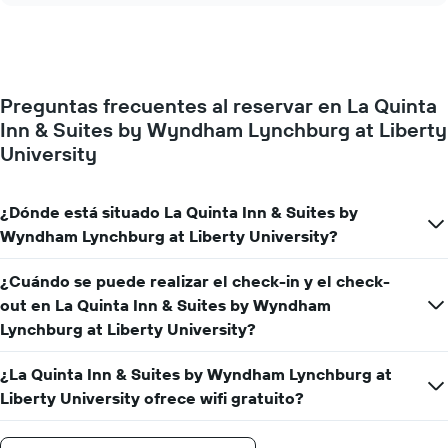
de
el
la
precio
semana.
de
El
una
gráfico
habitación
muestra
Preguntas frecuentes al reservar en La Quinta
a
1
Inn & Suites by Wyndham Lynchburg at Liberty
medida
eje
que
University
Y
se
que
acerca
indica
la
¿Dónde está situado La Quinta Inn & Suites by
el
fecha
precio
Wyndham Lynchburg at Liberty University?
de
medio
la
de
estancia
¿Cuándo se puede realizar el check-in y el check-
una
El
out en La Quinta Inn & Suites by Wyndham
habitación
gráfico
Lynchburg at Liberty University?
muestra
1
¿La Quinta Inn & Suites by Wyndham Lynchburg at
eje
X
Liberty University ofrece wifi gratuito?
que
indica