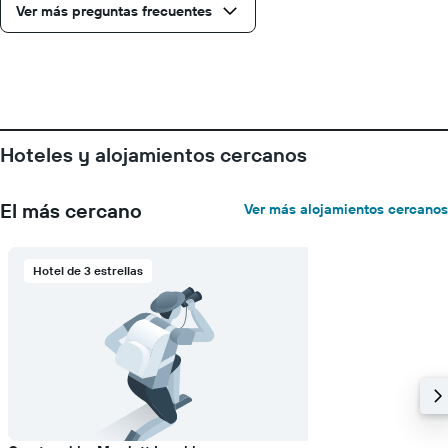
el
Ver más preguntas frecuentes
número
de
días
que
faltan
para
la
Hoteles y alojamientos cercanos
estancia
El
gráfico
El más cercano
Ver más alojamientos cercanos
muestra
1
eje
Y
Hotel de 3 estrellas
que
indica
el
precio
medio
de
una
habitación