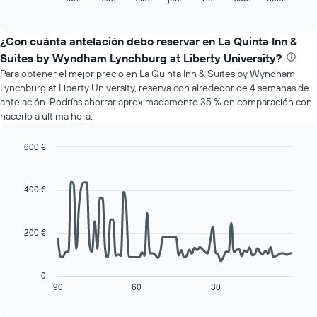
indica
of
gráfico
los
interactive
muestra
chart
meses.
el
¿Con cuánta antelación debo reservar en La Quinta Inn &
El
precio
gráfico
Suites by Wyndham Lynchburg at Liberty University?
medio
muestra
Para obtener el mejor precio en La Quinta Inn & Suites by Wyndham
de
1
Lynchburg at Liberty University, reserva con alrededor de 4 semanas de
una
eje
antelación. Podrías ahorrar aproximadamente 35 % en comparación con
habitación
Y
hacerlo a última hora.
cada
que
día
indica
de
600 €
el
la
Line
Chart
precio
semana
graphic.
chart
medio
with
El
400 €
de
90
gráfico
una
data
muestra
habitación
points.
1
200 €
eje
La
X
siguiente
que
tabla
0
indica
muestra
90
60
30
End
los
of
cómo
días
interactive
varía
chart