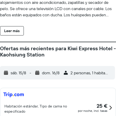
alojamientos con aire acondicionado, zapatillas y secador de
pelo. Se ofrece una televisión LCD con canales por cable. Los
baños están equipados con ducha. Los huéspedes pueden
navegar por la web gracias a nuestro acceso a Internet gratis
(por cable y wifi). Se ofrece servicio de limpieza todos los días.
Leer más
Ofertas más recientes para Kiwi Express Hotel -
Kaohsiung Station
sáb. 15/8
-
dom. 16/8
2 personas, 1 habitación
25 €
Habitación estándar, Tipo de cama no
por noche, incl. tasas
especificado