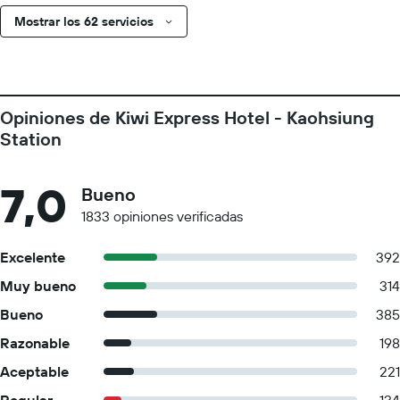
Mostrar los 62 servicios
Opiniones de Kiwi Express Hotel - Kaohsiung
Station
7,0
Bueno
1833 opiniones verificadas
Excelente
392
Muy bueno
314
Bueno
385
Razonable
198
Aceptable
221