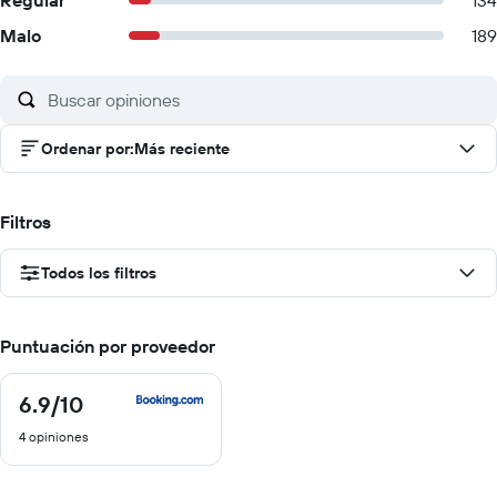
Regular
134
Malo
189
Ordenar por
:
Más reciente
Filtros
Todos los filtros
Puntuación por proveedor
6.9
/10
6.9
de
4 opiniones
10