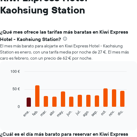
Kaohsiung Station
¿Qué mes ofrece las tarifas más baratas en Kiwi Express
Hotel - Kaohsiung Station?
El mes más barato para alojarte en Kiwi Express Hotel - Kaohsiung
Station es enero, con una tarifa media por noche de 27 €. El mes más
caro es febrero, con un precio de 62 € por noche.
100 €
Bar
Chart
graphic.
chart
with
50 €
12
bars.
0
El
feb.
may.
ago.
nov.
mar.
jun.
sep.
dic.
ene.
abr.
jul.
oct.
siguiente
End
of
gráfico
interactive
muestra
chart
el
¿Cuál es el día más barato para reservar en Kiwi Express