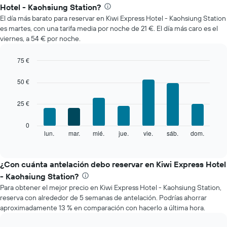
precio
Hotel - Kaohsiung Station?
medio
El día más barato para reservar en Kiwi Express Hotel - Kaohsiung Station
de
es martes, con una tarifa media por noche de 21 €. El día más caro es el
una
viernes, a 54 € por noche.
habitación
cada
mes
75 €
El
Bar
Chart
gráfico
graphic.
chart
50 €
with
muestra
7
1
25 €
bars.
eje
X
El
0
que
siguiente
lun.
mar.
mié.
jue.
vie.
sáb.
dom.
End
indica
of
gráfico
los
interactive
muestra
chart
meses.
el
¿Con cuánta antelación debo reservar en Kiwi Express Hotel
El
precio
gráfico
- Kaohsiung Station?
medio
muestra
Para obtener el mejor precio en Kiwi Express Hotel - Kaohsiung Station,
de
1
reserva con alrededor de 5 semanas de antelación. Podrías ahorrar
una
eje
aproximadamente 13 % en comparación con hacerlo a última hora.
habitación
Y
cada
que