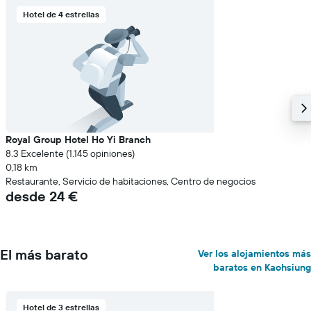
muestra
Hotel de 4 estrellas
1
eje
Y
que
indica
el
precio
medio
de
una
Royal Group Hotel Ho Yi Branch
habitación
8.3 Excelente (1.145 opiniones)
0,18 km
Restaurante, Servicio de habitaciones, Centro de negocios
desde 24 €
El más barato
Ver los alojamientos más
baratos en Kaohsiung
Hotel de 3 estrellas