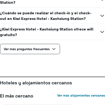
la
Station?
indica
fecha
el
de
precio
¿Cuándo se puede realizar el check-in y el check-
la
medio
estancia
out en Kiwi Express Hotel - Kaohsiung Station?
de
El
una
gráfico
¿Kiwi Express Hotel - Kaohsiung Station ofrece wifi
habitación
muestra
gratuito?
1
eje
X
Ver más preguntas frecuentes
que
indica
el
número
de
días
que
faltan
Hoteles y alojamientos cercanos
para
la
estancia
El más cercano
Ver más alojamientos cercanos
El
gráfico