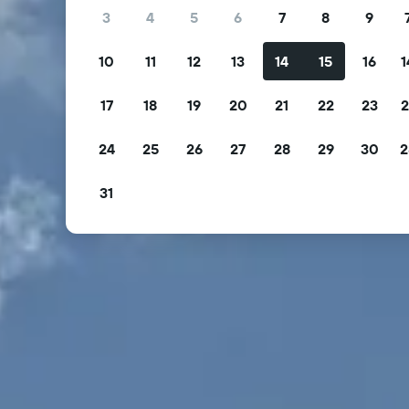
3
4
5
6
7
8
9
10
11
12
13
14
15
16
1
17
18
19
20
21
22
23
2
24
25
26
27
28
29
30
2
31