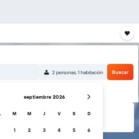
Buscar
2 personas, 1 habitación
septiembre 2026
L
M
M
J
V
S
D
1
2
3
4
5
6