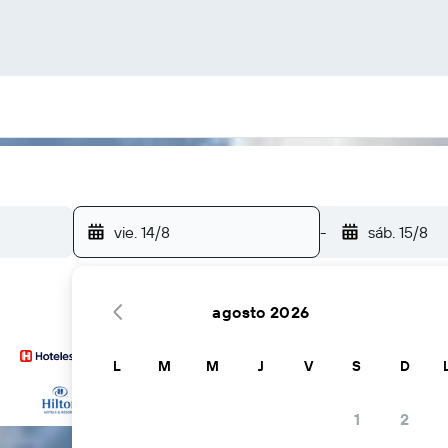
vie. 14/8
-
sáb. 15/8
agosto 2026
L
M
M
J
V
S
D
… y más
1
2