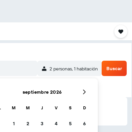
Buscar
2 personas, 1 habitación
septiembre 2026
L
M
M
J
V
S
D
1
2
3
4
5
6