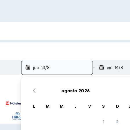
jue. 13/8
-
vie. 14/8
agosto 2026
L
M
M
J
V
S
D
… y más
1
2