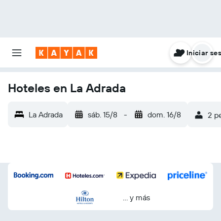
Iniciar se
Hoteles en La Adrada
La Adrada
sáb. 15/8
-
dom. 16/8
2 p
… y más