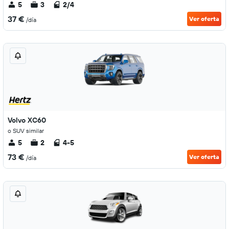
5
3
2/4
37 €
Ver oferta
/día
Volvo XC60
o SUV similar
5
2
4-5
73 €
Ver oferta
/día