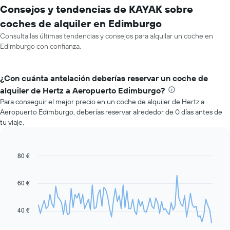
Consejos y tendencias de KAYAK sobre
coches de alquiler en Edimburgo
Consulta las últimas tendencias y consejos para alquilar un coche en
Edimburgo con confianza.
¿Con cuánta antelación deberías reservar un coche de
alquiler de Hertz a Aeropuerto Edimburgo?
Para conseguir el mejor precio en un coche de alquiler de Hertz a
Aeropuerto Edimburgo, deberías reservar alrededor de 0 días antes de
tu viaje.
80 €
Line
Chart
graphic.
chart
with
91
60 €
data
points.
40 €
El
siguiente