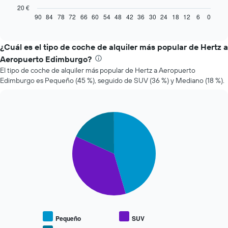
gráfico
20 €
muestra
90
84
78
72
66
60
54
48
42
36
30
24
18
12
6
0
End
of
cómo
interactive
varía
chart
el
¿Cuál es el tipo de coche de alquiler más popular de Hertz a
precio
Aeropuerto Edimburgo?
de
El tipo de coche de alquiler más popular de Hertz a Aeropuerto
un
Edimburgo es Pequeño (45 %), seguido de SUV (36 %) y Mediano (18 %).
coche
de
alquiler
a
Pie
Chart
medida
graphic.
chart
que
with
se
3
slices.
acerca
la
El
fecha
siguiente
de
gráfico
la
muestra
reserva
el
El
precio
gráfico
Pequeño
SUV
medio