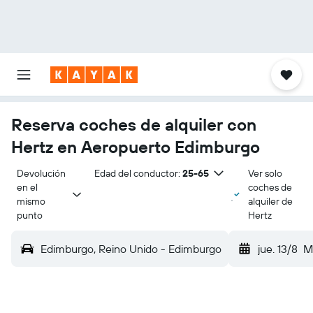
Reserva coches de alquiler con
Hertz en Aeropuerto Edimburgo
Devolución 
Edad del conductor:
25-65
Ver solo
en el 
coches de
mismo 
alquiler de
punto
Hertz
Edimburgo, Reino Unido - Edimburgo
jue. 13/8
M