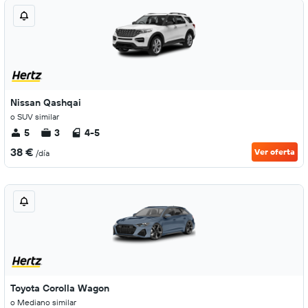
Nissan Qashqai
o SUV similar
5
3
4-5
38 €
Ver oferta
/día
Toyota Corolla Wagon
o Mediano similar