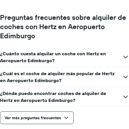
1
eje
X
Preguntas frecuentes sobre alquiler de
y
muestra
coches con Hertz en Aeropuerto
el
precio
Edimburgo
medio
de
un
¿Cuánto cuesta alquilar un coche con Hertz en
alquiler
Aeropuerto Edimburgo?
de
coche
para
¿Cuál es el coche de alquiler más popular de Hertz
un
en Aeropuerto Edimburgo?
día
¿Dónde puedo encontrar coches de alquiler de
Hertz en Aeropuerto Edimburgo?
Ver más preguntas frecuentes