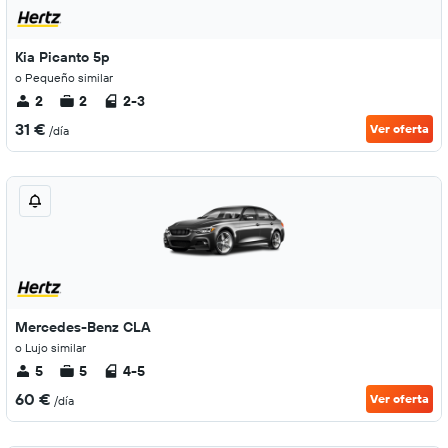
Kia Picanto 5p
o Pequeño similar
2
2
2-3
31 €
Ver oferta
/día
Mercedes-Benz CLA
o Lujo similar
5
5
4-5
60 €
Ver oferta
/día