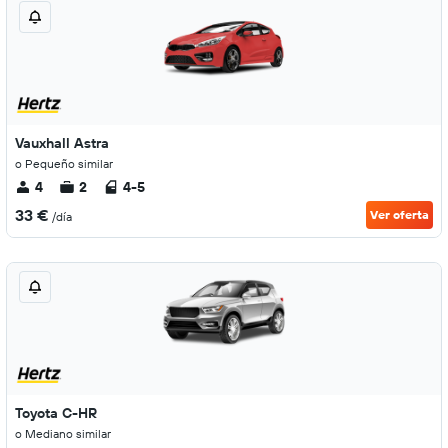
Vauxhall Astra
o Pequeño similar
4
2
4-5
33 €
Ver oferta
/día
Toyota C-HR
o Mediano similar