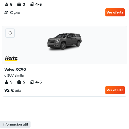
5
3
4-5
41 €
Ver oferta
/día
Volvo XC90
o SUV similar
5
5
4-5
92 €
Ver oferta
/día
Información útil