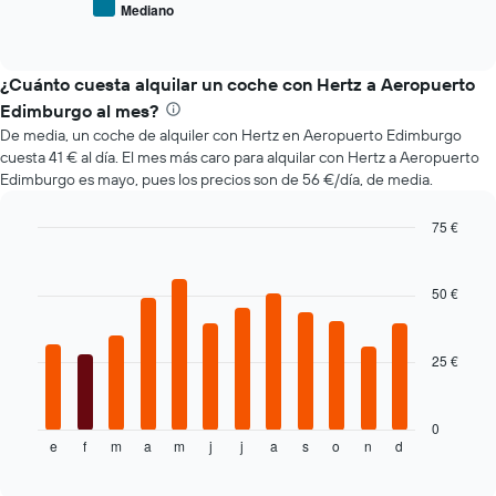
tiene
Mediano
End
de
1
of
los
eje
interactive
coches
chart
X
más
¿Cuánto cuesta alquilar un coche con Hertz a Aeropuerto
y
populares
muestra
Edimburgo al mes?
el
De media, un coche de alquiler con Hertz en Aeropuerto Edimburgo
número
cuesta 41 € al día. El mes más caro para alquilar con Hertz a Aeropuerto
de
Edimburgo es mayo, pues los precios son de 56 €/día, de media.
días
antes
75 €
de
Bar
la
Chart
graphic.
chart
reserva
with
50 €
El
12
gráfico
bars.
tiene
1
25 €
El
eje
siguiente
X
gráfico
y
muestra
0
muestra
e
f
m
a
m
j
j
a
s
o
n
d
el
End
el
of
precio
interactive
precio
medio
chart