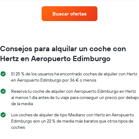
medio
de
de
un
Buscar ofertas
un
alquiler
alquiler
de
de
coche
coche
en
cada
mes
Consejos para alquilar un coche con
El
Hertz en Aeropuerto Edimburgo
gráfico
tiene
1
El 25 % de los usuarios ha encontrado coches de alquiler con Hertz
eje
en Aeropuerto Edimburgo por 36 € o menos
X
y
Reserva tu coche de alquiler con Aeropuerto Edimburgo en Hertz
muestra
al menos 1 día antes de tu viaje para conseguir un precio por debajo
los
de la media
meses
del
Los coches de alquiler de tipo Mediano con Hertz en Aeropuerto
año
Edimburgo son un 22 % de media más baratos que otros tipos de
El
coches
gráfico
tiene