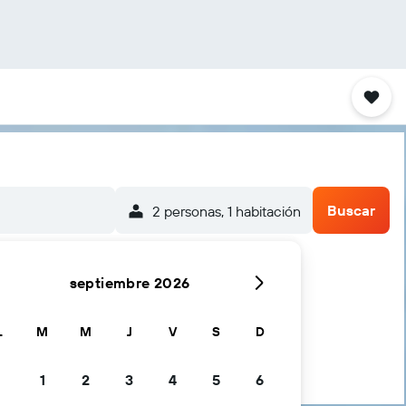
Buscar
2 personas, 1 habitación
septiembre 2026
L
M
M
J
V
S
D
1
2
3
4
5
6