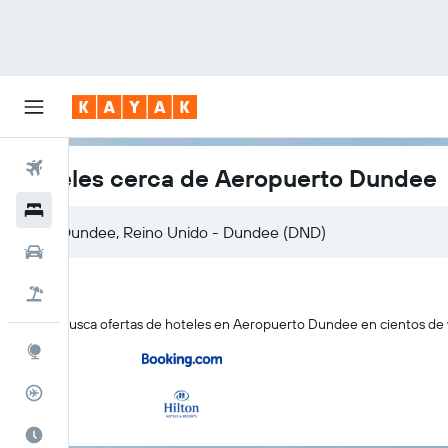
Vuelos
Hoteles cerca de Aeropuerto Dundee
Hoteles
Coches
Viajes
KAYAK busca ofertas de hoteles en Aeropuerto Dundee en cientos de w
Explore
Rastreador
El mejor momento