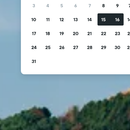
3
4
5
6
7
8
9
10
11
12
13
14
15
16
1
17
18
19
20
21
22
23
2
24
25
26
27
28
29
30
2
31