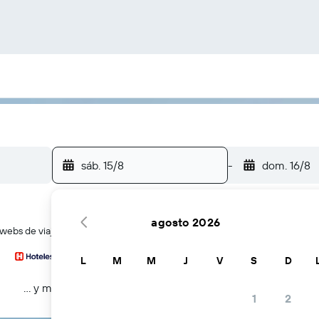
sáb. 15/8
-
dom. 16/8
agosto 2026
ebs de viajes a la vez
L
M
M
J
V
S
D
… y más
1
2