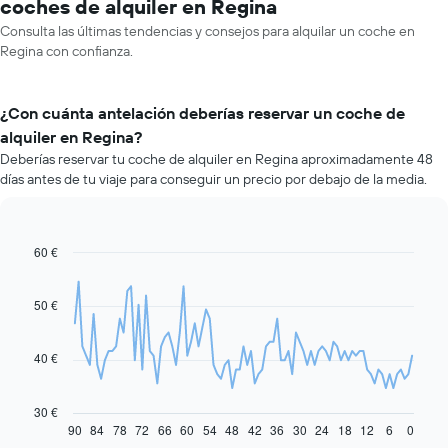
coches de alquiler en Regina
Consulta las últimas tendencias y consejos para alquilar un coche en
Regina con confianza.
¿Con cuánta antelación deberías reservar un coche de
alquiler en Regina?
Deberías reservar tu coche de alquiler en Regina aproximadamente 48
días antes de tu viaje para conseguir un precio por debajo de la media.
60 €
Line
Chart
graphic.
chart
with
91
50 €
data
points.
40 €
El
siguiente
gráfico
30 €
muestra
90
84
78
72
66
60
54
48
42
36
30
24
18
12
6
0
End
of
cómo