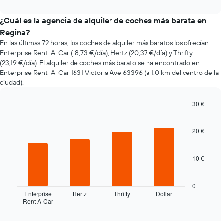
interactive
varía
chart
el
¿Cuál es la agencia de alquiler de coches más barata en
precio
Regina?
de
En las últimas 72 horas, los coches de alquiler más baratos los ofrecían
un
Enterprise Rent-A-Car (18,73 €/día), Hertz (20,37 €/día) y Thrifty
coche
(23,19 €/día). El alquiler de coches más barato se ha encontrado en
de
Enterprise Rent-A-Car 1631 Victoria Ave 63396 (a 1,0 km del centro de la
alquiler
ciudad).
a
medida
que
30 €
se
Bar
Chart
acerca
graphic.
chart
la
with
20 €
4
fecha
bars.
de
la
10 €
El
reserva
siguiente
El
gráfico
0
gráfico
muestra
Enterprise
Hertz
Thrifty
Dollar
tiene
Rent-A-Car
las
End
1
of
cuatro
eje
interactive
chart