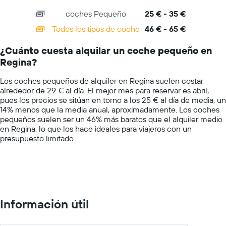
más
axis
chart
barato
coches Pequeño
25 € - 35 €
displaying
de
categories.
Todos los tipos de coche
46 € - 65 €
alquiler
Range:
de
14
coches
¿Cuánto cuesta alquilar un coche pequeño en
categories.
de
Regina?
The
las
chart
compañías
Los coches pequeños de alquiler en Regina suelen costar
has
mostradas
alrededor de 29 € al día. El mejor mes para reservar es abril,
1
pues los precios se sitúan en torno a los 25 € al día de media, un
Y
14% menos que la media anual, aproximadamente. Los coches
axis
pequeños suelen ser un 46% más baratos que el alquiler medio
displaying
en Regina, lo que los hace ideales para viajeros con un
values.
presupuesto limitado.
Range:
0
to
75.
Información útil