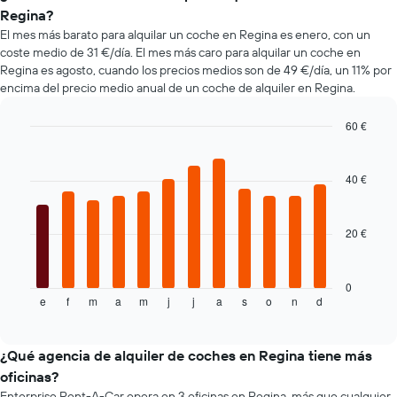
alquiler
populares
alquiler
Regina?
de
de
El mes más barato para alquilar un coche en Regina es enero, con un
coches
coche
coste medio de 31 €/día. El mes más caro para alquilar un coche en
más
Regina es agosto, cuando los precios medios son de 49 €/día, un 11% por
baratas.
encima del precio medio anual de un coche de alquiler en Regina.
El
gráfico
tiene
60 €
1
Bar
Chart
eje
graphic.
chart
with
X
40 €
12
y
bars.
muestra
el
20 €
El
precio
siguiente
más
gráfico
barato
muestra
0
de
e
f
m
a
m
j
j
a
s
o
n
d
el
End
un
of
precio
interactive
alquiler
medio
chart
de
de
¿Qué agencia de alquiler de coches en Regina tiene más
coche
un
oficinas?
de
alquiler
las
Enterprise Rent-A-Car opera en 3 oficinas en Regina, más que cualquier