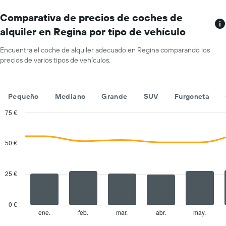
El
muestra
gráfico
Comparativa de precios de coches de
el
tiene
precio
alquiler en Regina por tipo de vehículo
1
medio
eje
de
Encuentra el coche de alquiler adecuado en Regina comparando los
X
un
precios de varios tipos de vehículos.
y
alquiler
muestra
de
compañías
coche
de
para
Pequeño
Mediano
Grande
SUV
Furgoneta
alquiler
un
de
75 €
día
coches
Combination
Chart
El
graphic.
chart
with
gráfico
50 €
2
tiene
data
1
series.
eje
25 €
X
The
y
chart
muestra
has
0 €
el
1
ene.
feb.
mar.
abr.
may.
End
precio
of
X
interactive