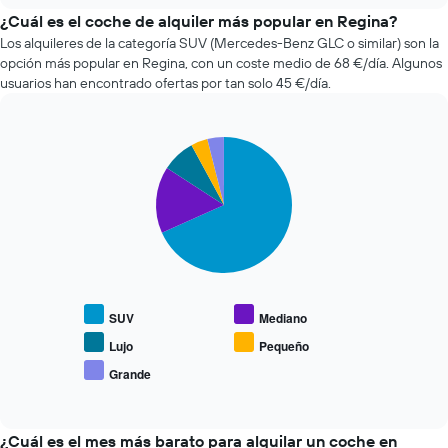
compañías
X
de
¿Cuál es el coche de alquiler más popular en Regina?
y
alquiler
Los alquileres de la categoría SUV (Mercedes-Benz GLC o similar) son la
muestra
de
el
opción más popular en Regina, con un coste medio de 68 €/día. Algunos
coches
número
usuarios han encontrado ofertas por tan solo 45 €/día.
más
de
baratas
días
de
antes
Pie
Chart
las
de
graphic.
chart
últimas
la
with
72
reserva
5
horas.
slices.
El
El
gráfico
gráfico
El
tiene
tiene
siguiente
1
1
gráfico
eje
eje
muestra
X
SUV
Mediano
X
el
y
y
precio
Lujo
Pequeño
muestra
muestra
medio
el
Grande
las
End
de
precio
of
4
los
medio
interactive
compañías
coches
chart
de
de
más
¿Cuál es el mes más barato para alquilar un coche en
un