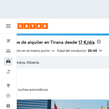
Vuelos
Coches de alquiler en Tirana desde
17 €/día
Devolución en el mismo punto
Edad del conductor:
25-65
Hoteles
Coches
Viajes
Explore
Solo coches automáticos
Rastreador
El mejor momento