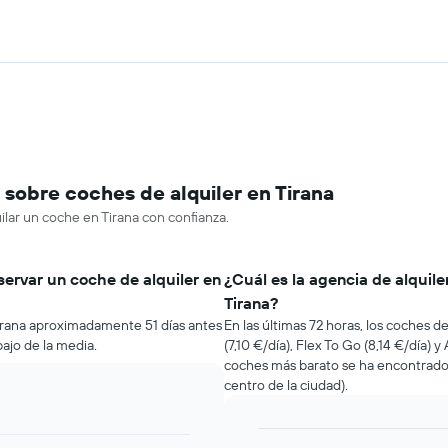
sobre coches de alquiler en Tirana
ilar un coche en Tirana con confianza.
servar un coche de alquiler en
¿Cuál es la agencia de alquil
Tirana?
Tirana aproximadamente 51 días antes
En las últimas 72 horas, los coches d
bajo de la media.
(7,10 €/día), Flex To Go (8,14 €/día) y
coches más barato se ha encontrado
centro de la ciudad).