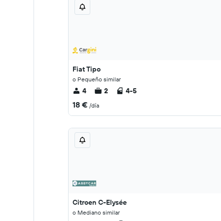
Fiat Tipo
o Pequeño similar
4
2
4-5
18 €
/día
Citroen C-Elysée
o Mediano similar