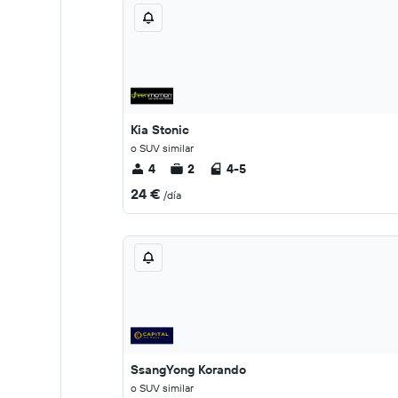
Kia Stonic
o SUV similar
4
2
4-5
24 €
/día
SsangYong Korando
o SUV similar