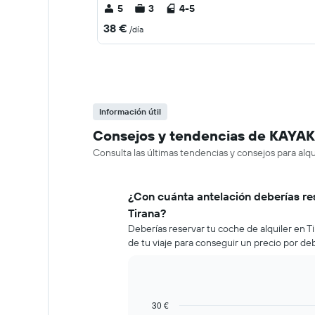
5
3
4-5
38 €
/día
Información útil
Consejos y tendencias de KAYAK 
Consulta las últimas tendencias y consejos para alqu
¿Con cuánta antelación deberías re
Tirana?
Deberías reservar tu coche de alquiler en 
de tu viaje para conseguir un precio por de
30 €
Line
Chart
graphic.