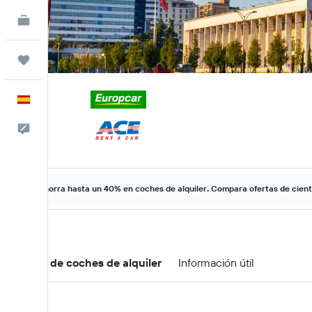
KAYAK Business
NUEVO
Trips
Español
Escríbenos
Ahorra hasta un 40% en coches de alquiler. Compara ofertas de cien
Ofertas de coches de alquiler
Información útil