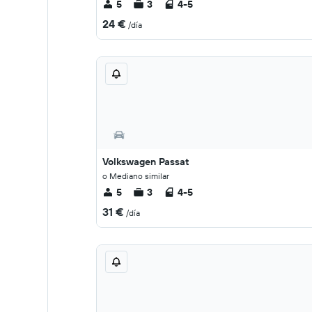
5
3
4-5
24 €
/día
Volkswagen Passat
o Mediano similar
5
3
4-5
31 €
/día