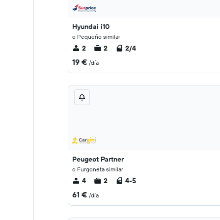
Hyundai i10
o Pequeño similar
2
2
2/4
19 €
/día
Peugeot Partner
o Furgoneta similar
4
2
4-5
61 €
/día