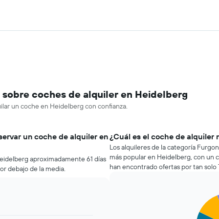
sobre coches de alquiler en Heidelberg
uilar un coche en Heidelberg con confianza.
servar un coche de alquiler en
¿Cuál es el coche de alquiler
Los alquileres de la categoría Furgo
más popular en Heidelberg, con un c
 Heidelberg aproximadamente 61 días
han encontrado ofertas por tan solo 
por debajo de la media.
Pie
Chart
graphic.
chart
with