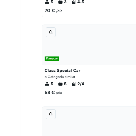
5
3
4-5
70 €
/día
Class Special Car
o Categoría similar
5
5
2/4
58 €
/día