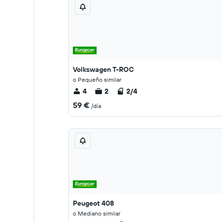
Volkswagen T-ROC
o Pequeño similar
4
2
2/4
59 €
/día
Peugeot 408
o Mediano similar