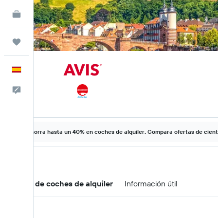
KAYAK Business
NUEVO
Trips
Español
Escríbenos
Ahorra hasta un 40% en coches de alquiler. Compara ofertas de cien
Ofertas de coches de alquiler
Información útil