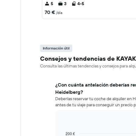
5
3
4-5
70 €
/día
Información útil
Consejos y tendencias de KAYAK 
Consulta las últimas tendencias y consejos para alq
¿Con cuánta antelación deberías re
Heidelberg?
Deberías reservar tu coche de alquiler en
antes de tu viaje para conseguir un precio 
200 €
Line
Chart