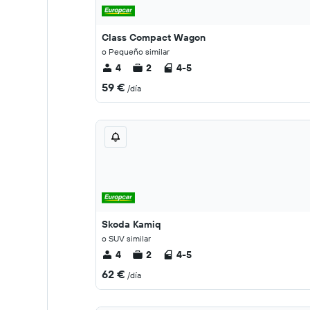
Class Compact Wagon
o Pequeño similar
4
2
4-5
59 €
/día
Skoda Kamiq
o SUV similar
4
2
4-5
62 €
/día