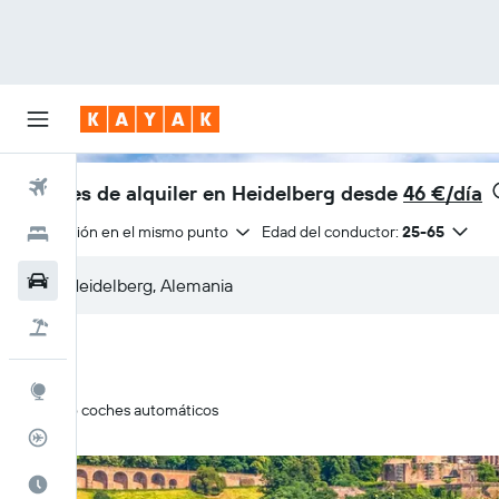
Vuelos
Coches de alquiler en Heidelberg desde
46 €/día
Devolución en el mismo punto
Edad del conductor:
25-65
Hoteles
Coches
Viajes
Explore
Solo coches automáticos
Rastreador
El mejor momento