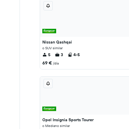
Nissan Qashqai
o SUV similar
5
3
4-5
69 €
/día
Opel Insignia Sports Tourer
o Mediano similar