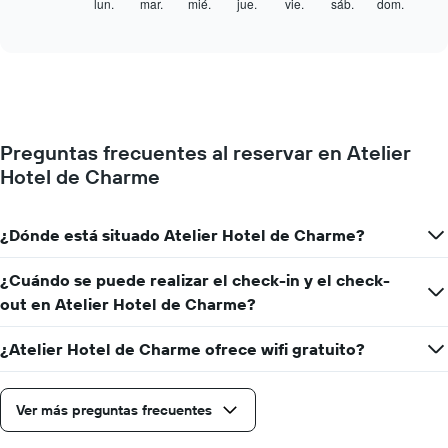
siguiente
lun.
mar.
mié.
jue.
vie.
sáb.
dom.
End
of
gráfico
interactive
muestra
chart
el
precio
medio
de
una
Preguntas frecuentes al reservar en Atelier
habitación
Hotel de Charme
cada
día
de
la
¿Dónde está situado Atelier Hotel de Charme?
semana
El
¿Cuándo se puede realizar el check-in y el check-
gráfico
out en Atelier Hotel de Charme?
muestra
1
eje
¿Atelier Hotel de Charme ofrece wifi gratuito?
X
que
indica
Ver más preguntas frecuentes
los
días