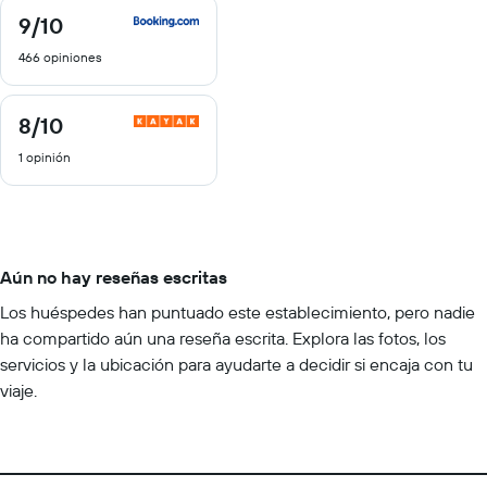
9
/10
9
de
466 opiniones
10
8
/10
8
de
1 opinión
10
Aún no hay reseñas escritas
Los huéspedes han puntuado este establecimiento, pero nadie
ha compartido aún una reseña escrita. Explora las fotos, los
servicios y la ubicación para ayudarte a decidir si encaja con tu
viaje.