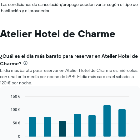
Las condiciones de cancelación/prepago pueden variar según el tipo de
habitación y el proveedor.
Atelier Hotel de Charme
¿Cuál es el día más barato para reservar en Atelier Hotel de
Charme?
El día más barato para reservar en Atelier Hotel de Charme es miércoles,
con una tarifa media por noche de 59 €. El día más caro es el sábado, a
120 € por noche.
150 €
Bar
Chart
graphic.
chart
100 €
with
7
50 €
bars.
El
0