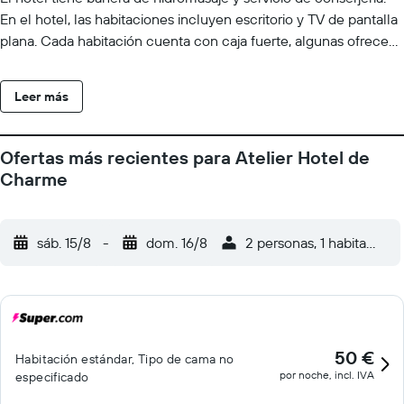
En el hotel, las habitaciones incluyen escritorio y TV de pantalla
plana. Cada habitación cuenta con caja fuerte, algunas ofrecen
balcón y otras también incluyen vistas a la piscina. En Atelier
Hotel Charme & Spa, cada habitación dispone de ropa de cama
Leer más
y toallas. El desayuno está disponible e incluye opciones buffet,
continentales o americanas. En el alojamiento, la clientela
puede disfrutar de centro de spa. Museo Manuel de Falla está a
Ofertas más recientes para Atelier Hotel de
50 km del alojamiento, y House of Che Guevara Museum está a
Charme
50 km. El aeropuerto (Aeropuerto Internacional Ingeniero
Aeronáutico Ambrosio L. V. Taravella) está a 101 km, y el
alojamiento ofrece servicio de traslado de pago para ir o volver
sáb. 15/8
-
dom. 16/8
2 personas, 1 habitación
del aeropuerto.
50 €
Habitación estándar, Tipo de cama no
por noche, incl. IVA
especificado