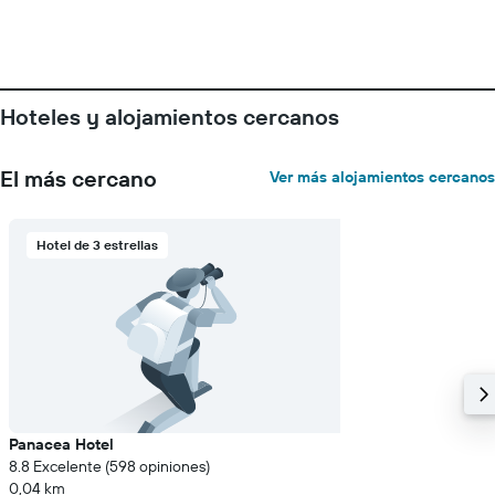
de
la
semana.
El
gráfico
Hoteles y alojamientos cercanos
muestra
1
eje
El más cercano
Ver más alojamientos cercanos
Y
que
indica
el
Hotel de 3 estrellas
precio
medio
de
una
habitación
Panacea Hotel
8.8 Excelente (598 opiniones)
0,04 km