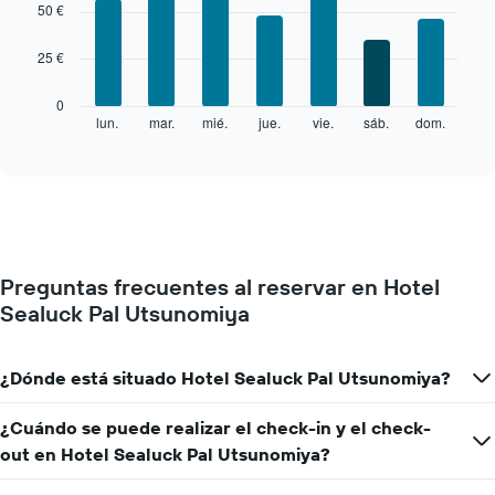
graphic.
chart
50 €
with
7
25 €
bars.
El
0
siguiente
lun.
mar.
mié.
jue.
vie.
sáb.
dom.
End
of
gráfico
interactive
muestra
chart
el
precio
medio
de
una
Preguntas frecuentes al reservar en Hotel
habitación
Sealuck Pal Utsunomiya
cada
día
de
la
¿Dónde está situado Hotel Sealuck Pal Utsunomiya?
semana
El
¿Cuándo se puede realizar el check-in y el check-
gráfico
out en Hotel Sealuck Pal Utsunomiya?
muestra
1