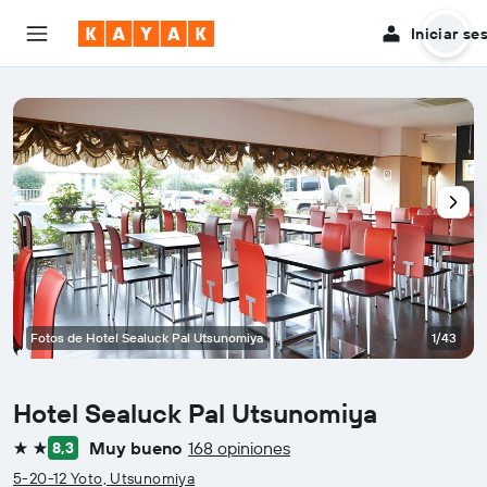
Iniciar se
Fotos de Hotel Sealuck Pal Utsunomiya
1/43
Hotel Sealuck Pal Utsunomiya
Muy bueno
168 opiniones
8,3
2 estrellas
5-20-12 Yoto, Utsunomiya