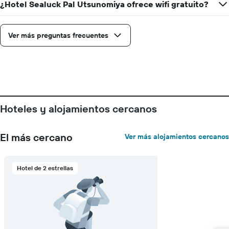
eje
¿Hotel Sealuck Pal Utsunomiya ofrece wifi gratuito?
X
que
indica
Ver más preguntas frecuentes
los
días
de
la
semana.
El
gráfico
Hoteles y alojamientos cercanos
muestra
1
eje
El más cercano
Ver más alojamientos cercanos
Y
que
indica
el
Hotel de 2 estrellas
precio
medio
de
una
habitación