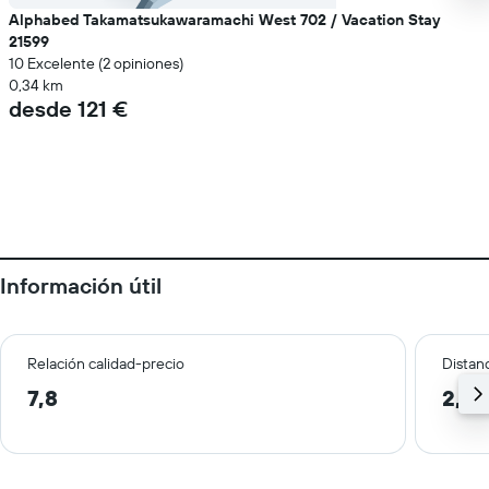
Alphabed Takamatsukawaramachi West 702 / Vacation Stay
21599
10 Excelente (2 opiniones)
0,34 km
desde 121 €
Información útil
Relación calidad-precio
Distanc
7,8
2,7 