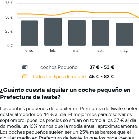
chart
75 €
tiene
with
1
2
eje
data
50 €
series.
X
y
25 €
The
muestra
chart
el
has
precio
0 €
1
medio
ene.
feb.
mar.
abr.
may.
End
of
X
de
interactive
axis
un
chart
coches Pequeño
37 € - 53 €
displaying
alquiler
categories.
de
Todos los tipos de coche
45 € - 82 €
Range:
coche
14
para
¿Cuánto cuesta alquilar un coche pequeño en
categories.
un
Prefectura de Iwate?
The
día
chart
Los coches pequeños de alquiler en Prefectura de Iwate suelen
has
costar alrededor de 44 € al día. El mejor mes para reservar es
1
septiembre, pues los precios se sitúan en torno a los 37 € al día
Y
de media, un 16% menos que la media anual, aproximadamente.
axis
Los coches pequeños suelen ser un 25% más baratos que el
displaying
alquiler medio en Prefectura de Iwate, lo que los hace ideales
values.