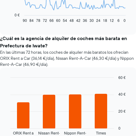
El
siguiente
gráfico
0 €
muestra
90
84
78
72
66
60
54
48
42
36
30
24
18
12
6
0
End
of
cómo
interactive
varía
chart
el
¿Cuál es la agencia de alquiler de coches más barata en
precio
Prefectura de Iwate?
de
En las últimas 72 horas, los coches de alquiler más baratos los ofrecían
un
ORIX Rent a Car (36,14 €/día), Nissan Rent-A-Car (46,30 €/día) y Nippon
coche
Rent-A-Car (46,90 €/día).
de
alquiler
a
60 €
medida
Bar
Chart
que
graphic.
chart
with
40 €
se
4
acerca
bars.
la
20 €
fecha
El
de
siguiente
la
gráfico
0
reserva
muestra
ORIX Rent a
Nissan Rent-
Nippon Rent-
Times
El