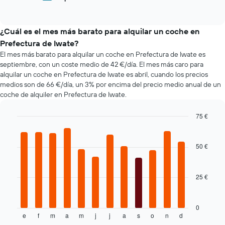
End
el
de
compañías
of
precio
los
interactive
de
medio
coches
chart
alquiler
de
más
¿Cuál es el mes más barato para alquilar un coche en
de
un
populares
Prefectura de Iwate?
coches
alquiler
El mes más barato para alquilar un coche en Prefectura de Iwate es
más
de
septiembre, con un coste medio de 42 €/día. El mes más caro para
baratas.
coche
El
alquilar un coche en Prefectura de Iwate es abril, cuando los precios
gráfico
medios son de 66 €/día, un 3% por encima del precio medio anual de un
tiene
coche de alquiler en Prefectura de Iwate.
1
eje
75 €
X
Bar
Chart
y
graphic.
chart
muestra
with
50 €
el
12
bars.
precio
más
25 €
El
barato
siguiente
de
gráfico
un
muestra
0
alquiler
e
f
m
a
m
j
j
a
s
o
n
d
el
End
de
of