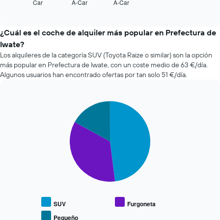
Car
A-Car
A-Car
las
End
gráfico
of
cuatro
interactive
tiene
compañías
chart
1
de
¿Cuál es el coche de alquiler más popular en Prefectura de
eje
alquiler
Iwate?
X
de
y
Los alquileres de la categoría SUV (Toyota Raize o similar) son la opción
coches
muestra
más popular en Prefectura de Iwate, con un coste medio de 63 €/día.
más
el
Algunos usuarios han encontrado ofertas por tan solo 51 €/día.
baratas
número
de
de
las
días
últimas
Pie
Chart
antes
graphic.
chart
72
de
with
horas.
la
3
El
reserva
slices.
gráfico
El
tiene
gráfico
El
1
tiene
siguiente
eje
1
gráfico
X
eje
muestra
y
X
el
muestra
y
precio
SUV
Furgoneta
las
muestra
medio
Pequeño
4