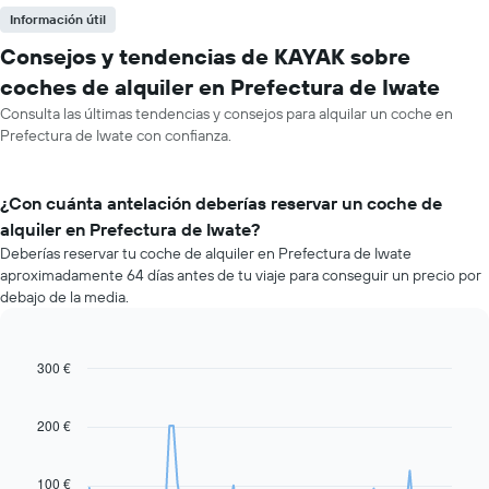
Información útil
Consejos y tendencias de KAYAK sobre
coches de alquiler en Prefectura de Iwate
Consulta las últimas tendencias y consejos para alquilar un coche en
Prefectura de Iwate con confianza.
¿Con cuánta antelación deberías reservar un coche de
alquiler en Prefectura de Iwate?
Deberías reservar tu coche de alquiler en Prefectura de Iwate
aproximadamente 64 días antes de tu viaje para conseguir un precio por
debajo de la media.
300 €
Line
Chart
graphic.
chart
with
91
200 €
data
points.
100 €