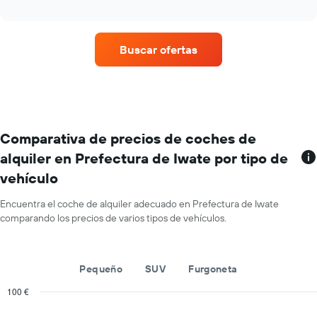
precio
coche
interactive
medio
chart
de
de
las
un
compañías
Buscar ofertas
alquiler
mostradas.
de
coche
en
cada
mes
El
Comparativa de precios de coches de
gráfico
alquiler en Prefectura de Iwate por tipo de
tiene
vehículo
1
eje
X
Encuentra el coche de alquiler adecuado en Prefectura de Iwate
y
comparando los precios de varios tipos de vehículos.
muestra
los
meses
Pequeño
SUV
Furgoneta
del
año
100 €
El
Combination
Chart
gráfico
graphic.