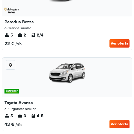
Perodua Bezza
o Grande similar
5
2
2/4
22 €
Ver oferta
/día
Toyota Avanza
o Furgoneta similar
5
3
4-5
43 €
Ver oferta
/día