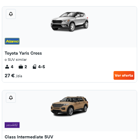
Toyota Yaris Cross
o SUV similar
4
2
4-5
27 €
Ver oferta
/día
Class Intermediate SUV