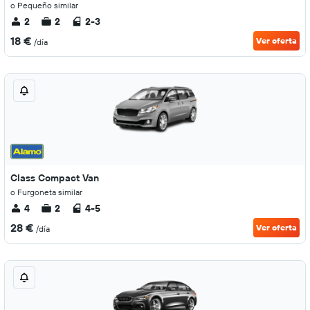
o Pequeño similar
2
2
2-3
18 €
Ver oferta
/día
Class Compact Van
o Furgoneta similar
4
2
4-5
28 €
Ver oferta
/día