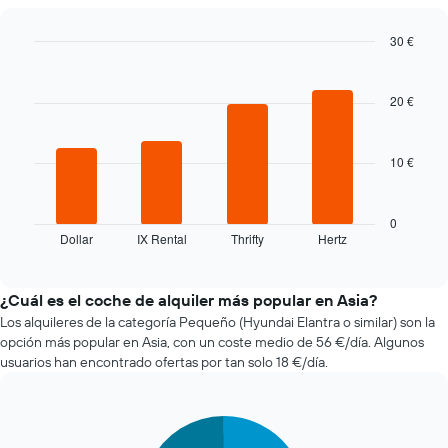
de
alquiler
30 €
a
Bar
Chart
medida
graphic.
chart
que
with
20 €
se
4
bars.
acerca
la
10 €
El
fecha
siguiente
de
gráfico
la
muestra
reserva
0
Dollar
IX Rental
Thrifty
Hertz
las
End
El
of
cuatro
gráfico
interactive
compañías
tiene
chart
de
1
¿Cuál es el coche de alquiler más popular en Asia?
alquiler
eje
Los alquileres de la categoría Pequeño (Hyundai Elantra o similar) son la
de
X
opción más popular en Asia, con un coste medio de 56 €/día. Algunos
coches
y
usuarios han encontrado ofertas por tan solo 18 €/día.
más
muestra
baratas
el
de
número
Pie
Chart
las
de
graphic.
chart