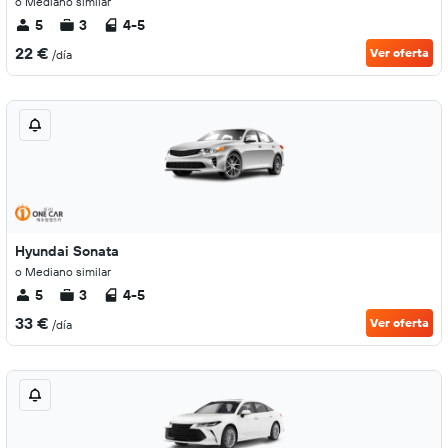
o Mediano similar
5
3
4-5
22 €
Ver oferta
/día
Hyundai Sonata
o Mediano similar
5
3
4-5
33 €
Ver oferta
/día