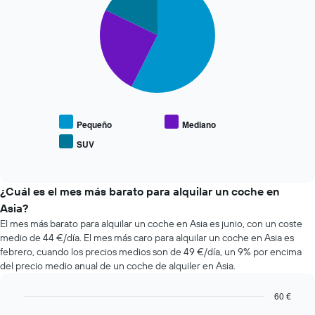
últimas
días
with
72
antes
3
horas.
de
slices.
El
la
gráfico
reserva
El
tiene
El
siguiente
1
gráfico
gráfico
eje
tiene
muestra
X
1
el
y
eje
precio
Pequeño
Mediano
muestra
X
medio
SUV
las
y
End
de
of
4
muestra
los
interactive
compañías
el
coches
chart
de
precio
más
¿Cuál es el mes más barato para alquilar un coche en
alquiler
medio
populares
Asia?
de
de
El mes más barato para alquilar un coche en Asia es junio, con un coste
coches
un
medio de 44 €/día. El mes más caro para alquilar un coche en Asia es
más
alquiler
febrero, cuando los precios medios son de 49 €/día, un 9% por encima
baratas.
de
del precio medio anual de un coche de alquiler en Asia.
El
coche
gráfico
tiene
60 €
1
Bar
Chart