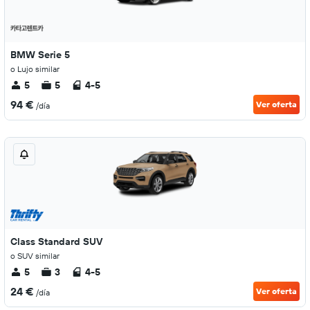
BMW Serie 5
o Lujo similar
5
5
4-5
94 €
Ver oferta
/día
Class Standard SUV
o SUV similar
5
3
4-5
24 €
Ver oferta
/día