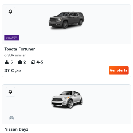
Toyota Fortuner
o SUV similar
5
2
4-5
37 €
Ver oferta
/día
Nissan Dayz