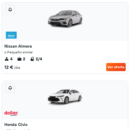
Nissan Almera
o Pequeño similar
4
2
2/4
12 €
Ver oferta
/día
Honda Civic