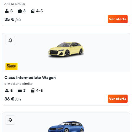
o SUV similar
5
3
4-5
35 €
Ver oferta
/día
Class Intermediate Wagon
o Mediano similar
5
3
4-5
36 €
Ver oferta
/día