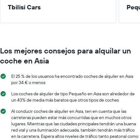
eje
Tbilisi Cars
Peq
X
y
muestra
los
meses
del
año
Los mejores consejos para alquilar un
El
gráfico
coche en Asia
tiene
1
eje
El 25 % de los usuarios ha encontrado coches de alquiler en Asia
X
por 34 € o menos
y
muestra
Los coches de alquiler de tipo Pequeño en Asia son alrededor de
el
un 43% de media más baratos que otros tipos de coches
precio
medio
Al conducir coches de alquiler en Asia, ten en cuenta que las
de
carreteras pueden estar más concurridas que en muchos otros
un
lugares. Mientras que las ciudades principales tendrán una buena
alquiler
red vial y una iluminación adecuada, también tendrán más tráfico
de
en la carretera. Espera altos niveles de tráfico tanto peatonal como
coche