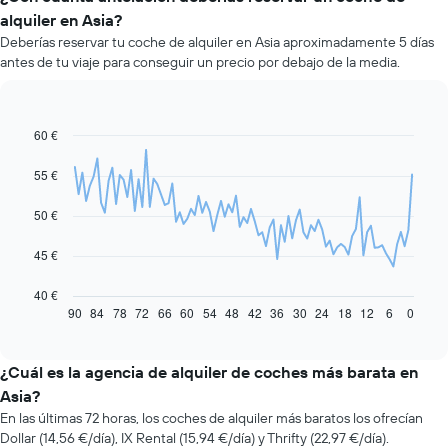
alquiler en Asia?
Deberías reservar tu coche de alquiler en Asia aproximadamente 5 días
antes de tu viaje para conseguir un precio por debajo de la media.
60 €
Line
Chart
graphic.
chart
with
55 €
91
data
50 €
points.
El
45 €
siguiente
gráfico
40 €
muestra
90
84
78
72
66
60
54
48
42
36
30
24
18
12
6
0
End
of
cómo
interactive
varía
chart
el
¿Cuál es la agencia de alquiler de coches más barata en
precio
Asia?
de
En las últimas 72 horas, los coches de alquiler más baratos los ofrecían
un
Dollar (14,56 €/día), IX Rental (15,94 €/día) y Thrifty (22,97 €/día).
coche