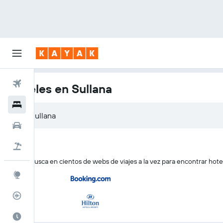
Vuelos
Hoteles en Sullana
Hoteles
Sullana
Coches
Viajes
KAYAK busca en cientos de webs de viajes a la vez para encontrar hote
Explore
Rastreador
El mejor momento