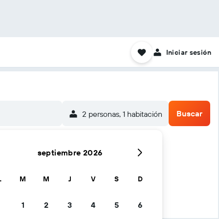
Iniciar sesión
Buscar
2 personas, 1 habitación
septiembre 2026
L
M
M
J
V
S
D
1
2
3
4
5
6