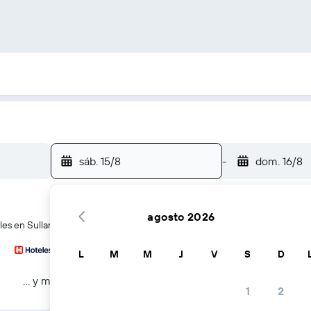
sáb. 15/8
-
dom. 16/8
agosto 2026
les en Sullana
L
M
M
J
V
S
D
… y más
1
2