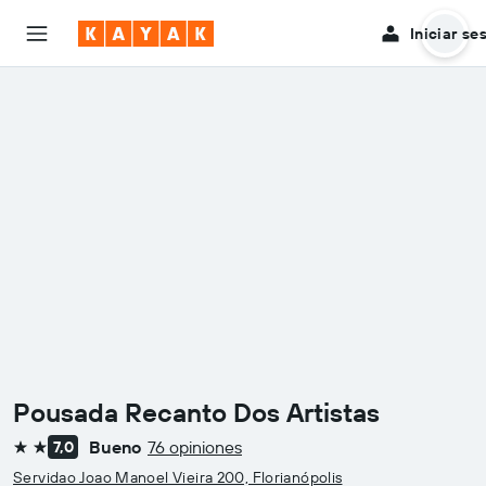
Iniciar se
Pousada Recanto Dos Artistas
Bueno
76 opiniones
7,0
2 estrellas
Servidao Joao Manoel Vieira 200, Florianópolis