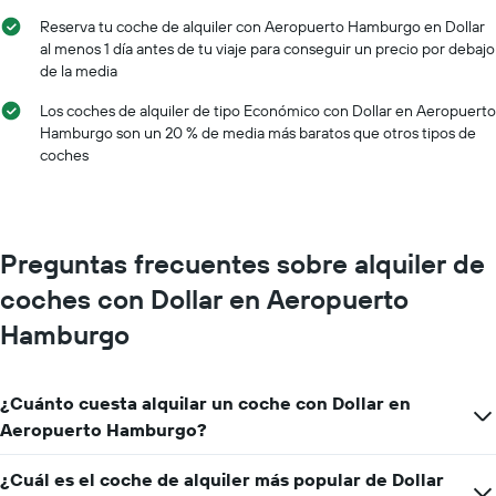
1
El
Reserva tu coche de alquiler con Aeropuerto Hamburgo en Dollar
eje
gráfico
al menos 1 día antes de tu viaje para conseguir un precio por debajo
X
tiene
de la media
y
1
muestra
eje
Los coches de alquiler de tipo Económico con Dollar en Aeropuerto
los
X
Hamburgo son un 20 % de media más baratos que otros tipos de
meses
y
coches
del
muestra
año
el
El
precio
gráfico
medio
tiene
de
Preguntas frecuentes sobre alquiler de
1
un
eje
alquiler
coches con Dollar en Aeropuerto
X
de
y
Hamburgo
coche
muestra
el
precio
¿Cuánto cuesta alquilar un coche con Dollar en
medio
Aeropuerto Hamburgo?
de
un
alquiler
¿Cuál es el coche de alquiler más popular de Dollar
de