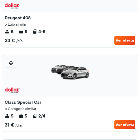
Peugeot 408
o Lujo similar
5
5
4-5
33 €
Ver oferta
/día
Class Special Car
o Categoría similar
5
5
2/4
31 €
Ver oferta
/día