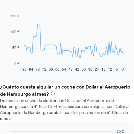
150 €
Line
Chart
graphic.
chart
with
91
100 €
data
points.
50 €
El
siguiente
gráfico
0 €
muestra
90
84
78
72
66
60
54
48
42
36
30
24
18
12
6
0
End
of
cómo
interactive
varía
chart
el
¿Cuánto cuesta alquilar un coche con Dollar al Aeropuerto
precio
de Hamburgo al mes?
de
De media, un coche de alquiler con Dollar en el Aeropuerto de
un
Hamburgo cuesta 41 € al día. El mes más caro para alquilar con Dollar al
coche
Aeropuerto de Hamburgo es abril, pues los precios son de 61 €/día, de
de
media.
alquiler
a
medida
75 €