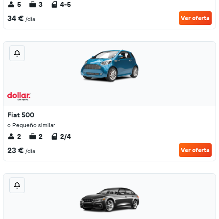
5
3
4-5
34 €
Ver oferta
/día
Fiat 500
o Pequeño similar
2
2
2/4
23 €
Ver oferta
/día