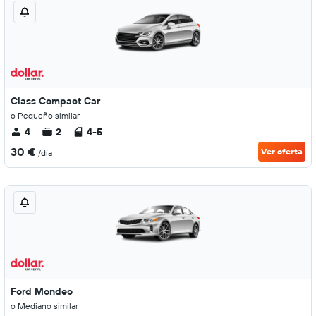
Class Compact Car
o Pequeño similar
4
2
4-5
30 €
Ver oferta
/día
Ford Mondeo
o Mediano similar