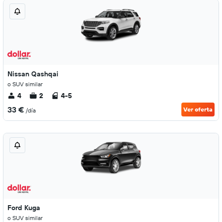
Nissan Qashqai
o SUV similar
4
2
4-5
33 €
Ver oferta
/día
Ford Kuga
o SUV similar