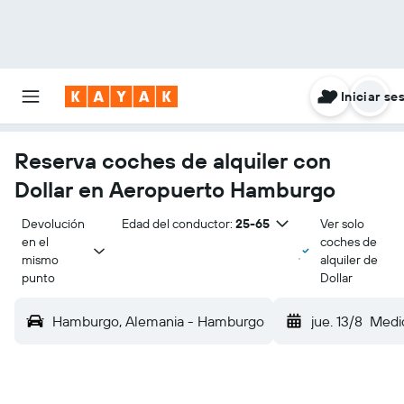
Iniciar se
Reserva coches de alquiler con
Dollar en Aeropuerto Hamburgo
Devolución 
Edad del conductor:
25-65
Ver solo
en el 
coches de
mismo 
alquiler de
punto
Dollar
Hamburgo, Alemania - Hamburgo
jue. 13/8
Medi