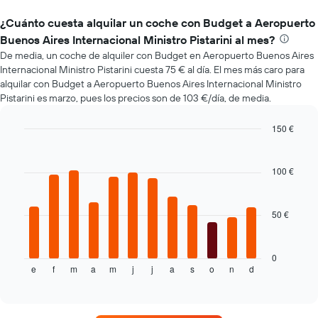
¿Cuánto cuesta alquilar un coche con Budget a Aeropuerto
Buenos Aires Internacional Ministro Pistarini al mes?
De media, un coche de alquiler con Budget en Aeropuerto Buenos Aires
Internacional Ministro Pistarini cuesta 75 € al día. El mes más caro para
alquilar con Budget a Aeropuerto Buenos Aires Internacional Ministro
Pistarini es marzo, pues los precios son de 103 €/día, de media.
150 €
Bar
Chart
graphic.
chart
with
100 €
12
bars.
50 €
El
siguiente
gráfico
muestra
0
e
f
m
a
m
j
j
a
s
o
n
d
el
End
of
precio
interactive
medio
chart
de