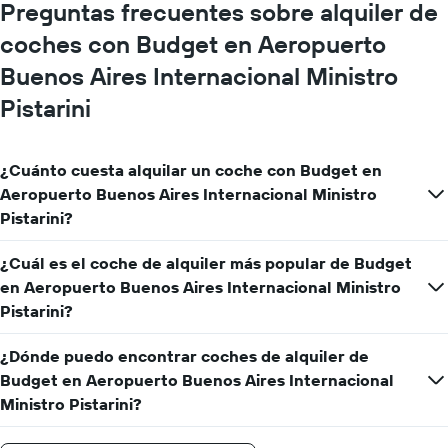
Preguntas frecuentes sobre alquiler de
X
y
coches con Budget en Aeropuerto
muestra
Buenos Aires Internacional Ministro
el
precio
Pistarini
medio
de
un
alquiler
¿Cuánto cuesta alquilar un coche con Budget en
de
Aeropuerto Buenos Aires Internacional Ministro
coche
Pistarini?
para
un
¿Cuál es el coche de alquiler más popular de Budget
día
en Aeropuerto Buenos Aires Internacional Ministro
Pistarini?
¿Dónde puedo encontrar coches de alquiler de
Budget en Aeropuerto Buenos Aires Internacional
Ministro Pistarini?