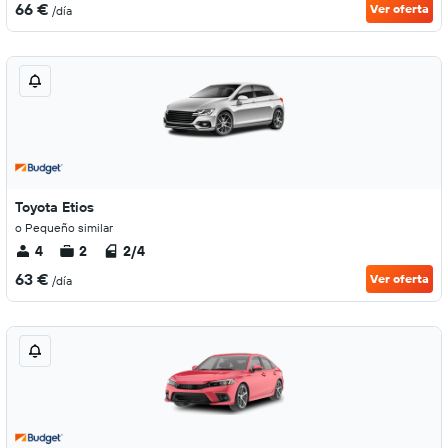
66 €
Ver oferta
/día
Toyota Etios
o Pequeño similar
4
2
2/4
63 €
Ver oferta
/día