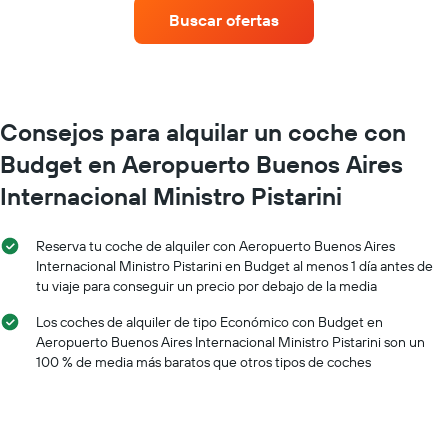
un
Buscar ofertas
alquiler
de
coche
en
cada
mes
Consejos para alquilar un coche con
El
Budget en Aeropuerto Buenos Aires
gráfico
tiene
Internacional Ministro Pistarini
1
eje
X
Reserva tu coche de alquiler con Aeropuerto Buenos Aires
y
Internacional Ministro Pistarini en Budget al menos 1 día antes de
muestra
tu viaje para conseguir un precio por debajo de la media
los
meses
Los coches de alquiler de tipo Económico con Budget en
del
Aeropuerto Buenos Aires Internacional Ministro Pistarini son un
año
100 % de media más baratos que otros tipos de coches
El
gráfico
tiene
1
eje