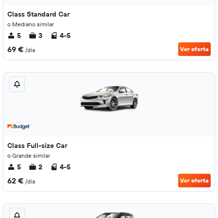
Class Standard Car
o Mediano similar
5
3
4-5
69 €
Ver oferta
/día
Class Full-size Car
o Grande similar
5
2
4-5
62 €
Ver oferta
/día