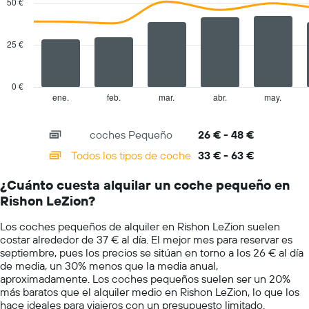
50 €
1
2
eje
data
series.
X
25 €
y
The
muestra
chart
el
has
precio
0 €
1
medio
ene.
feb.
mar.
abr.
may.
End
of
X
de
interactive
axis
un
chart
coches Pequeño
26 € - 48 €
displaying
alquiler
categories.
de
Todos los tipos de coche
33 € - 63 €
Range:
coche
14
para
¿Cuánto cuesta alquilar un coche pequeño en
categories.
un
Rishon LeZion?
The
día
chart
Los coches pequeños de alquiler en Rishon LeZion suelen
has
costar alrededor de 37 € al día. El mejor mes para reservar es
1
septiembre, pues los precios se sitúan en torno a los 26 € al día
Y
de media, un 30% menos que la media anual,
axis
aproximadamente. Los coches pequeños suelen ser un 20%
displaying
más baratos que el alquiler medio en Rishon LeZion, lo que los
values.
hace ideales para viajeros con un presupuesto limitado.
Range: