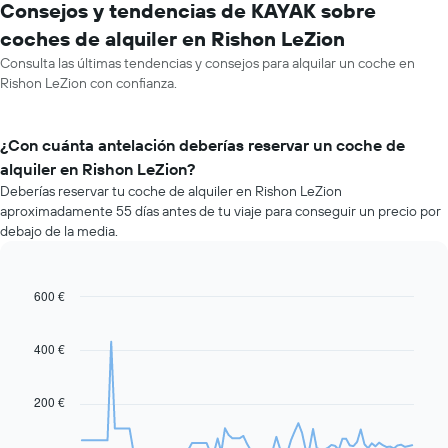
Consejos y tendencias de KAYAK sobre
coches de alquiler en Rishon LeZion
Consulta las últimas tendencias y consejos para alquilar un coche en
Rishon LeZion con confianza.
¿Con cuánta antelación deberías reservar un coche de
alquiler en Rishon LeZion?
Deberías reservar tu coche de alquiler en Rishon LeZion
aproximadamente 55 días antes de tu viaje para conseguir un precio por
debajo de la media.
600 €
Line
Chart
graphic.
chart
with
91
400 €
data
points.
200 €
El
siguiente