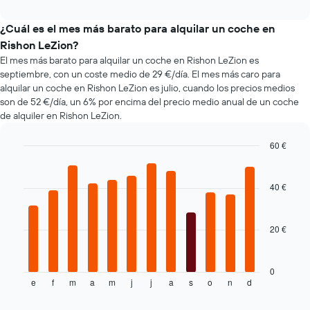
medio
los
interactive
de
de
coches
chart
alquiler
un
más
¿Cuál es el mes más barato para alquilar un coche en
de
alquiler
populares
Rishon LeZion?
coches
de
El mes más barato para alquilar un coche en Rishon LeZion es
más
coche
septiembre, con un coste medio de 29 €/día. El mes más caro para
baratas.
El
alquilar un coche en Rishon LeZion es julio, cuando los precios medios
gráfico
son de 52 €/día, un 6% por encima del precio medio anual de un coche
tiene
de alquiler en Rishon LeZion.
1
eje
60 €
X
Bar
Chart
y
graphic.
chart
muestra
with
40 €
el
12
bars.
precio
más
20 €
El
barato
siguiente
de
gráfico
un
muestra
0
alquiler
e
f
m
a
m
j
j
a
s
o
n
d
el
End
de
of
precio
coche
interactive
chart