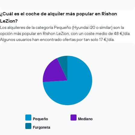
cuatro
1
interactive
compañías
chart
eje
de
¿Cuál es el coche de alquiler más popular en Rishon
X
alquiler
LeZion?
y
de
muestra
Los alquileres de la categoría Pequeño (Hyundai i20 o similar) son la
coches
el
opción más popular en Rishon LeZion, con un coste medio de 48 €/día.
más
número
Algunos usuarios han encontrado ofertas por tan solo 17 €/día.
baratas
de
de
días
las
antes
últimas
Pie
Chart
de
graphic.
chart
72
la
with
horas.
reserva
3
El
El
slices.
gráfico
gráfico
tiene
tiene
El
1
1
siguiente
eje
eje
gráfico
X
X
muestra
y
y
el
muestra
muestra
precio
Pequeño
Mediano
las
el
medio
Furgoneta
4
precio
End
de
compañías
of