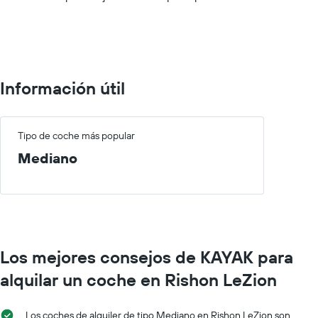
0
to
75.
Información útil
Tipo de coche más popular
Mediano
Los mejores consejos de KAYAK para
alquilar un coche en Rishon LeZion
Los coches de alquiler de tipo Mediano en Rishon LeZion son