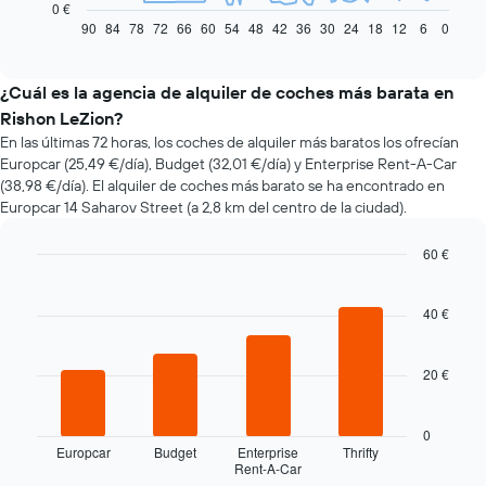
gráfico
0 €
muestra
90
84
78
72
66
60
54
48
42
36
30
24
18
12
6
0
End
of
cómo
interactive
varía
chart
el
¿Cuál es la agencia de alquiler de coches más barata en
precio
Rishon LeZion?
de
En las últimas 72 horas, los coches de alquiler más baratos los ofrecían
un
Europcar (25,49 €/día), Budget (32,01 €/día) y Enterprise Rent-A-Car
coche
(38,98 €/día). El alquiler de coches más barato se ha encontrado en
de
Europcar 14 Saharov Street (a 2,8 km del centro de la ciudad).
alquiler
a
medida
60 €
que
Bar
Chart
se
graphic.
chart
with
acerca
40 €
4
la
bars.
fecha
20 €
de
El
la
siguiente
reserva
gráfico
0
El
muestra
Europcar
Budget
Enterprise
Thrifty
gráfico
Rent-A-Car
las
End
tiene
of