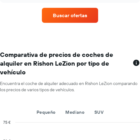
medio
de
de
las
un
compañías
Buscar ofertas
alquiler
mostradas.
de
coche
en
cada
mes
El
Comparativa de precios de coches de
gráfico
alquiler en Rishon LeZion por tipo de
tiene
vehículo
1
eje
X
Encuentra el coche de alquiler adecuado en Rishon LeZion comparando
y
los precios de varios tipos de vehículos.
muestra
los
meses
Pequeño
Mediano
SUV
del
año
75 €
El
Combination
Chart
gráfico
graphic.
chart
tiene
with