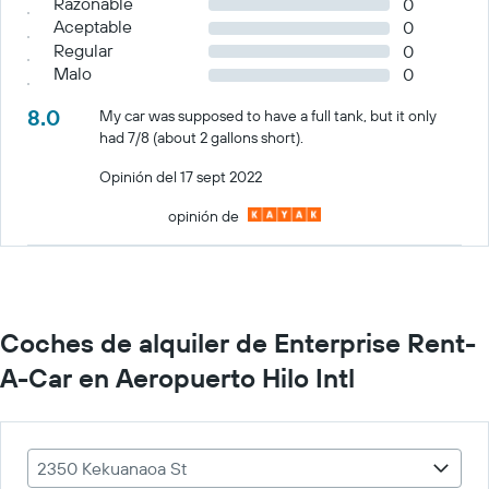
Razonable
0
Aceptable
0
Regular
0
Malo
0
8.0
My car was supposed to have a full tank, but it only
had 7/8 (about 2 gallons short).
Opinión del 17 sept 2022
opinión de
Coches de alquiler de Enterprise Rent-
A-Car en Aeropuerto Hilo Intl
2350 Kekuanaoa St