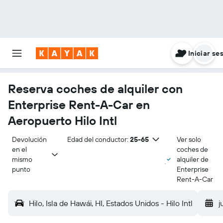
Iniciar se
Reserva coches de alquiler con
Enterprise Rent-A-Car en
Aeropuerto Hilo Intl
Devolución 
Edad del conductor:
25-65
Ver solo
en el 
coches de
mismo 
alquiler de
punto
Enterprise
Rent-A-Car
Hilo, Isla de Hawái, HI, Estados Unidos - Hilo Intl
j