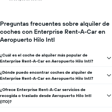
los
meses
del
año
El
Preguntas frecuentes sobre alquiler de
gráfico
tiene
coches con Enterprise Rent-A-Car en
1
Aeropuerto Hilo Intl
eje
X
y
muestra
¿Cuál es el coche de alquiler más popular de
el
Enterprise Rent-A-Car en Aeropuerto Hilo Intl?
precio
medio
¿Dónde puedo encontrar coches de alquiler de
de
un
Enterprise Rent-A-Car en Aeropuerto Hilo Intl?
alquiler
de
¿Ofrece Enterprise Rent-A-Car servicios de
coche
recogida o traslado desde Aeropuerto Hilo Intl
para
un
(ITO)?
día