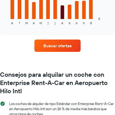
El
siguiente
gráfico
muestra
0
e
f
m
a
m
j
j
a
s
o
n
d
el
End
of
precio
interactive
medio
chart
de
un
Buscar ofertas
alquiler
de
coche
en
cada
mes
Consejos para alquilar un coche con
El
Enterprise Rent-A-Car en Aeropuerto
gráfico
tiene
Hilo Intl
1
eje
X
Los coches de alquiler de tipo Estándar con Enterprise Rent-A-Car
y
en Aeropuerto Hilo Intl son un 26 % de media más baratos que
muestra
otros tipos de coches