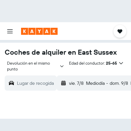
Coches de alquiler en East Sussex
Devolución en el mismo 
Edad del conductor:
25-65
punto
Lugar de recogida
vie. 7/8
Mediodía
-
dom. 9/8