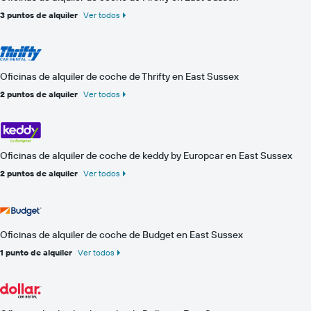
3 puntos de alquiler
Ver todos
Oficinas de alquiler de coche de Thrifty en East Sussex
2 puntos de alquiler
Ver todos
Oficinas de alquiler de coche de keddy by Europcar en East Sussex
2 puntos de alquiler
Ver todos
Oficinas de alquiler de coche de Budget en East Sussex
1 punto de alquiler
Ver todos