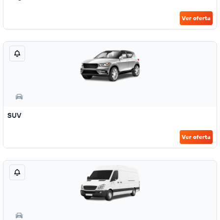
Ver oferta
SUV
Ver oferta