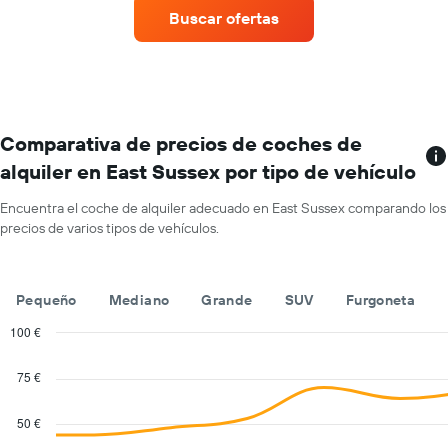
alquiler
gráfico
de
Buscar ofertas
de
tiene
un
coches
1
alquiler
con
eje
de
más
X
coche
ubicaciones
y
El
muestra
gráfico
Comparativa de precios de coches de
el
tiene
precio
alquiler en East Sussex por tipo de vehículo
1
medio
eje
de
Encuentra el coche de alquiler adecuado en East Sussex comparando los
X
un
precios de varios tipos de vehículos.
y
alquiler
muestra
de
compañías
coche
de
para
Pequeño
Mediano
Grande
SUV
Furgoneta
alquiler
un
de
100 €
día
coches
Combination
Chart
El
graphic.
chart
75 €
with
gráfico
2
tiene
data
50 €
1
series.
eje