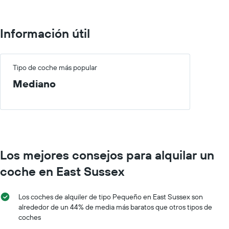
Información útil
Tipo de coche más popular
Mediano
Los mejores consejos para alquilar un
coche en East Sussex
Los coches de alquiler de tipo Pequeño en East Sussex son
alrededor de un 44% de media más baratos que otros tipos de
coches