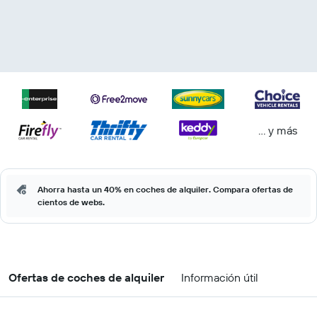
… y más
Ahorra hasta un 40% en coches de alquiler. Compara ofertas de
cientos de webs.
Ofertas de coches de alquiler
Información útil