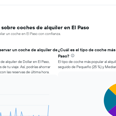
sobre coches de alquiler en El Paso
ilar un coche en El Paso con confianza.
servar un coche de alquiler de
¿Cuál es el tipo de coche más 
Paso?
e alquiler de Dollar en El Paso,
El tipo de coche más popular al alqui
de tu viaje. Así, podrías ahorrar
seguido de Pequeño (25 %) y Median
n las reservas de última hora.
Pie
Chart
graphic.
chart
with
5
slices.
El