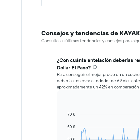
Consejos y tendencias de KAYAK 
Consulta las últimas tendencias y consejos para alqu
¿Con cuánta antelación deberías re
Dollar El Paso?
Para conseguir el mejor precio en un coche d
deberías reservar alrededor de 69 días antes 
aproximadamente un 42% en comparación co
70 €
Line
Chart
graphic.
chart
with
60 €
91
data
50 €
points.