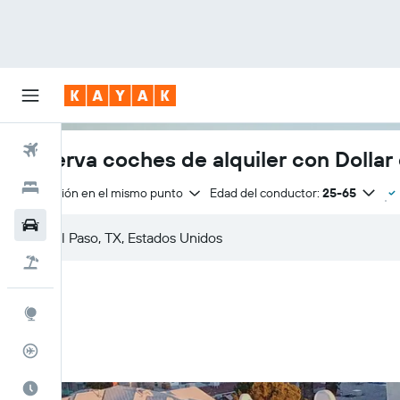
Vuelos
Reserva coches de alquiler con Dollar 
Hoteles
Devolución en el mismo punto
Edad del conductor:
25-65
Coches
Viajes
Explore
Rastreador
El mejor momento