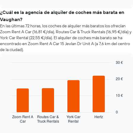
interactive
varía
chart
el
¿Cuál es la agencia de alquiler de coches más barata en
precio
Vaughan?
de
En las últimas 72 horas, los coches de alquiler más baratos los ofrecían
un
Zoom Rent A Car (16,81 €/día), Routes Car & Truck Rentals (16,95 €/día) y
coche
York Car Rental (22,55 €/día). El alquiler de coches más barato se ha
de
encontrado en Zoom Rent A Car 15 Jevlan Dr Unit A (a 7,6 km del centro
alquiler
de la ciudad).
a
medida
que
30 €
se
Bar
Chart
acerca
graphic.
chart
la
with
20 €
4
fecha
bars.
de
la
10 €
El
reserva
siguiente
El
gráfico
0
gráfico
muestra
Zoom Rent A
Routes Car &
York Car
Hertz
tiene
Car
Truck Rentals
Rental
las
End
1
of
cuatro
eje
interactive
chart