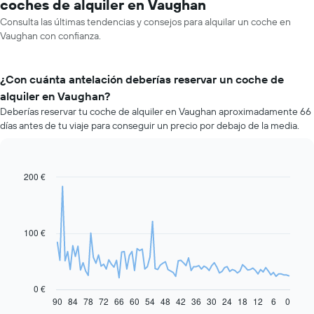
coches de alquiler en Vaughan
Consulta las últimas tendencias y consejos para alquilar un coche en
Vaughan con confianza.
¿Con cuánta antelación deberías reservar un coche de
alquiler en Vaughan?
Deberías reservar tu coche de alquiler en Vaughan aproximadamente 66
días antes de tu viaje para conseguir un precio por debajo de la media.
200 €
Line
Chart
graphic.
chart
with
91
data
100 €
points.
El
siguiente
gráfico
0 €
muestra
90
84
78
72
66
60
54
48
42
36
30
24
18
12
6
0
End
of
cómo