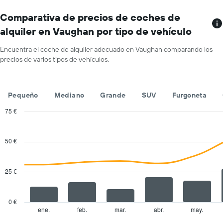
El
muestra
gráfico
Comparativa de precios de coches de
el
tiene
precio
alquiler en Vaughan por tipo de vehículo
1
medio
eje
de
Encuentra el coche de alquiler adecuado en Vaughan comparando los
X
un
precios de varios tipos de vehículos.
y
alquiler
muestra
de
compañías
coche
de
para
Pequeño
Mediano
Grande
SUV
Furgoneta
alquiler
un
de
75 €
día
coches
Combination
Chart
El
graphic.
chart
with
gráfico
50 €
2
tiene
data
1
series.
eje
25 €
X
The
y
chart
muestra
has
0 €
el
1
ene.
feb.
mar.
abr.
may.
End
precio
of
X
interactive