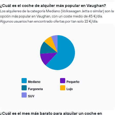
compañías
X
de
¿Cuál es el coche de alquiler más popular en Vaughan?
y
alquiler
Los alquileres de la categoría Mediano (Volkswagen Jetta o similar) son la
muestra
de
el
opción más popular en Vaughan, con un coste medio de 45 €/día.
coches
número
Algunos usuarios han encontrado ofertas por tan solo 22 €/día.
más
de
baratas
días
de
antes
Pie
Chart
las
de
graphic.
chart
últimas
la
with
72
reserva
5
horas.
slices.
El
El
gráfico
gráfico
El
tiene
tiene
siguiente
1
1
gráfico
eje
eje
muestra
X
Mediano
Pequeño
X
el
y
y
precio
Furgoneta
Lujo
muestra
muestra
medio
el
SUV
las
End
de
precio
of
4
los
medio
interactive
compañías
coches
chart
de
de
más
¿Cuál es el mes más barato para alquilar un coche en
un