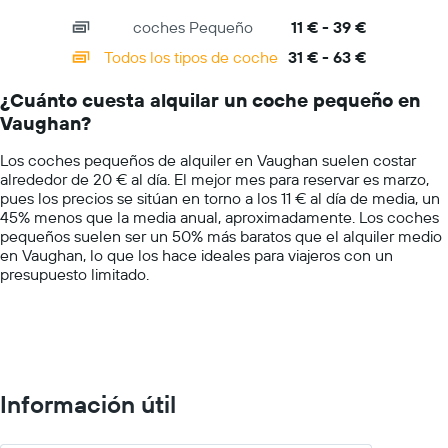
más
axis
chart
barato
coches Pequeño
11 € - 39 €
displaying
de
categories.
Todos los tipos de coche
31 € - 63 €
alquiler
Range:
de
14
coches
¿Cuánto cuesta alquilar un coche pequeño en
categories.
de
Vaughan?
The
las
chart
compañías
Los coches pequeños de alquiler en Vaughan suelen costar
has
mostradas
alrededor de 20 € al día. El mejor mes para reservar es marzo,
1
pues los precios se sitúan en torno a los 11 € al día de media, un
Y
45% menos que la media anual, aproximadamente. Los coches
axis
pequeños suelen ser un 50% más baratos que el alquiler medio
displaying
en Vaughan, lo que los hace ideales para viajeros con un
values.
presupuesto limitado.
Range:
0
to
75.
Información útil