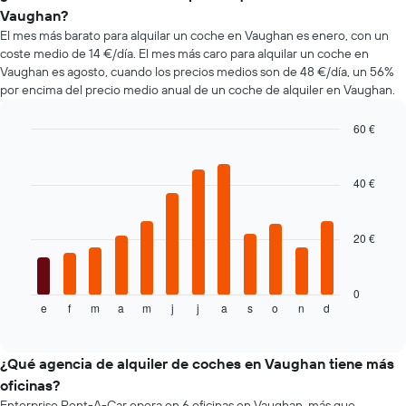
alquiler
populares
alquiler
Vaughan?
de
de
El mes más barato para alquilar un coche en Vaughan es enero, con un
coches
coche
coste medio de 14 €/día. El mes más caro para alquilar un coche en
más
Vaughan es agosto, cuando los precios medios son de 48 €/día, un 56%
baratas.
por encima del precio medio anual de un coche de alquiler en Vaughan.
El
gráfico
tiene
60 €
1
Bar
Chart
eje
graphic.
chart
with
X
40 €
12
y
bars.
muestra
el
20 €
El
precio
siguiente
más
gráfico
barato
muestra
0
de
e
f
m
a
m
j
j
a
s
o
n
d
el
End
un
of
precio
interactive
alquiler
medio
chart
de
de
¿Qué agencia de alquiler de coches en Vaughan tiene más
coche
un
oficinas?
de
alquiler
las
Enterprise Rent-A-Car opera en 6 oficinas en Vaughan, más que