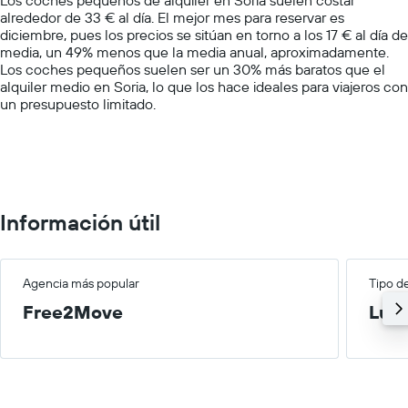
has
mostradas
alrededor de 33 € al día. El mejor mes para reservar es
1
diciembre, pues los precios se sitúan en torno a los 17 € al día de
Y
media, un 49% menos que la media anual, aproximadamente.
axis
Los coches pequeños suelen ser un 30% más baratos que el
displaying
alquiler medio en Soria, lo que los hace ideales para viajeros con
values.
un presupuesto limitado.
Range:
0
to
100.
Información útil
Agencia más popular
Tipo d
Free2Move
Lujo