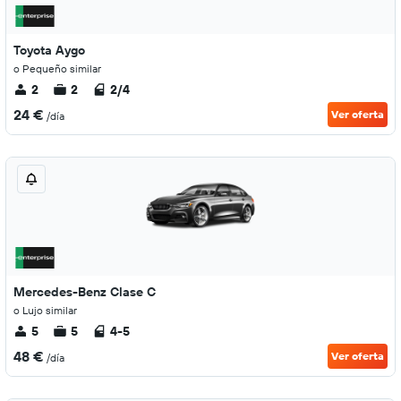
Toyota Aygo
o Pequeño similar
2
2
2/4
24 €
Ver oferta
/día
Mercedes-Benz Clase C
o Lujo similar
5
5
4-5
48 €
Ver oferta
/día