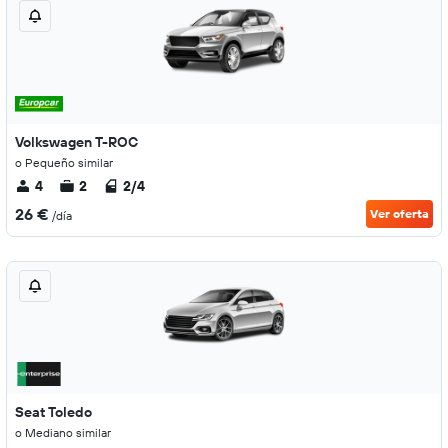
Volkswagen T-ROC
o Pequeño similar
4
2
2/4
26 €
Ver oferta
/día
Seat Toledo
o Mediano similar