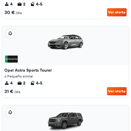
4
2
4-5
30 €
Ver oferta
/día
Opel Astra Sports Tourer
o Pequeño similar
4
2
4-5
31 €
Ver oferta
/día