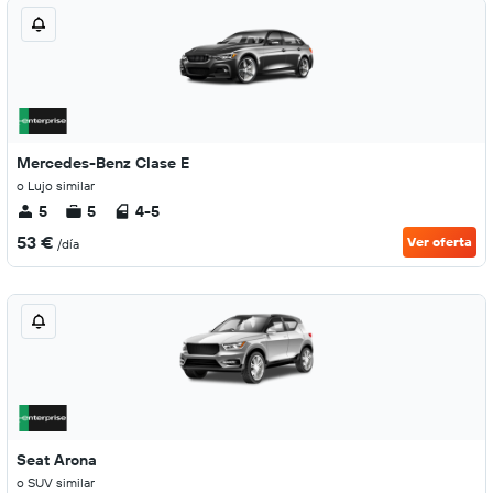
Mercedes-Benz Clase E
o Lujo similar
5
5
4-5
53 €
Ver oferta
/día
Seat Arona
o SUV similar