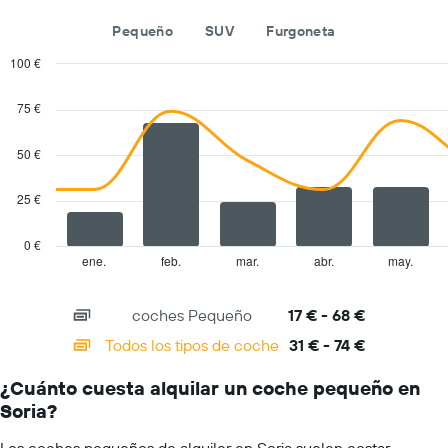
compañías
coche
de
para
Pequeño
SUV
Furgoneta
alquiler
un
de
100 €
día
coches
Combination
Chart
El
graphic.
chart
75 €
with
gráfico
2
tiene
data
50 €
1
series.
eje
X
25 €
The
y
chart
muestra
has
0 €
el
1
ene.
feb.
mar.
abr.
may.
End
precio
of
X
más
interactive
axis
chart
barato
coches Pequeño
17 € - 68 €
displaying
de
categories.
Todos los tipos de coche
31 € - 74 €
alquiler
Range:
de
14
coches
¿Cuánto cuesta alquilar un coche pequeño en
categories.
de
Soria?
The
las
chart
compañías
Los coches pequeños de alquiler en Soria suelen costar