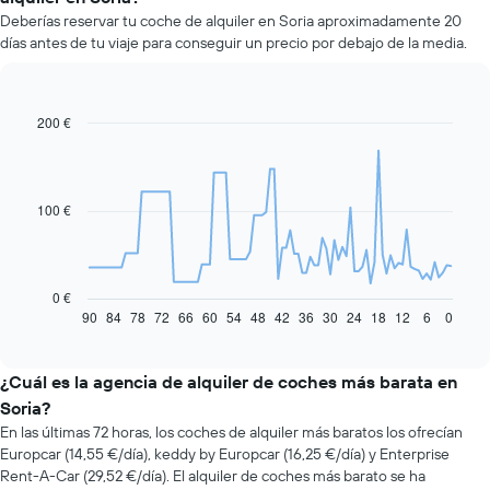
Deberías reservar tu coche de alquiler en Soria aproximadamente 20
días antes de tu viaje para conseguir un precio por debajo de la media.
200 €
Line
Chart
graphic.
chart
with
91
data
100 €
points.
El
siguiente
gráfico
0 €
muestra
90
84
78
72
66
60
54
48
42
36
30
24
18
12
6
0
End
of
cómo
interactive
varía
chart
el
¿Cuál es la agencia de alquiler de coches más barata en
precio
Soria?
de
En las últimas 72 horas, los coches de alquiler más baratos los ofrecían
un
Europcar (14,55 €/día), keddy by Europcar (16,25 €/día) y Enterprise
coche
Rent-A-Car (29,52 €/día). El alquiler de coches más barato se ha
de