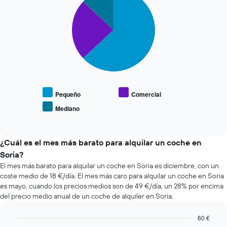
graphic.
chart
últimas
de
with
72
3
la
horas.
slices.
reserva
El
El
gráfico
El
gráfico
tiene
siguiente
tiene
1
gráfico
1
eje
muestra
eje
X
el
X
y
precio
Pequeño
Comercial
y
muestra
medio
muestra
Mediano
las
End
de
el
of
4
los
precio
interactive
compañías
coches
chart
medio
de
más
¿Cuál es el mes más barato para alquilar un coche en
de
alquiler
populares
un
Soria?
de
alquiler
El mes más barato para alquilar un coche en Soria es diciembre, con un
coches
de
coste medio de 18 €/día. El mes más caro para alquilar un coche en Soria
más
coche
es mayo, cuando los precios medios son de 49 €/día, un 28% por encima
baratas.
del precio medio anual de un coche de alquiler en Soria.
El
gráfico
tiene
60 €