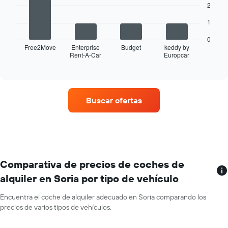
1
2
eje
El
X
1
siguiente
y
gráfico
muestra
0
muestra
Free2Move
Enterprise
Budget
keddy by
los
Rent-A-Car
Europcar
las
End
meses
of
cuatro
del
interactive
compañías
chart
año
de
El
alquiler
gráfico
Buscar ofertas
de
tiene
coches
1
con
eje
más
X
ubicaciones
y
El
muestra
gráfico
Comparativa de precios de coches de
el
tiene
precio
alquiler en Soria por tipo de vehículo
1
medio
eje
de
Encuentra el coche de alquiler adecuado en Soria comparando los
X
un
precios de varios tipos de vehículos.
y
alquiler
muestra
de