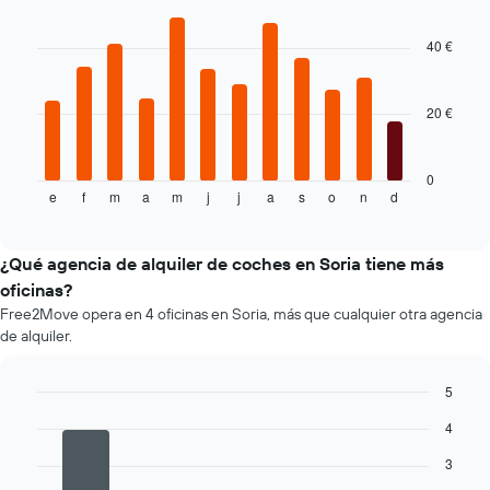
1
Bar
Chart
eje
graphic.
chart
with
X
40 €
12
y
bars.
muestra
el
20 €
El
precio
siguiente
más
gráfico
barato
muestra
0
de
e
f
m
a
m
j
j
a
s
o
n
d
el
End
un
of
precio
interactive
alquiler
medio
chart
de
de
¿Qué agencia de alquiler de coches en Soria tiene más
coche
un
oficinas?
de
alquiler
las
Free2Move opera en 4 oficinas en Soria, más que cualquier otra agencia
de
compañías
de alquiler.
coche
mostradas.
en
cada
5
mes
Bar
Chart
El
4
graphic.
chart
gráfico
with
3
4
tiene
bars.