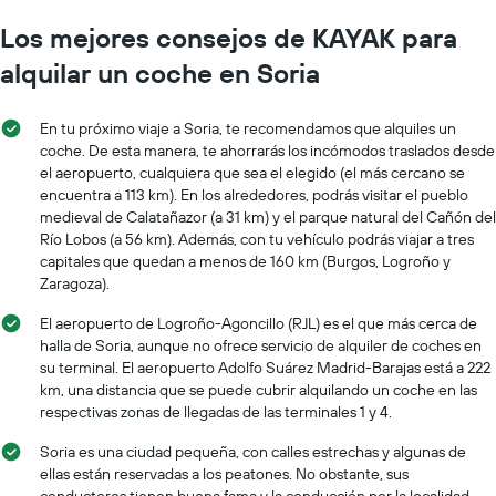
Los mejores consejos de KAYAK para
alquilar un coche en Soria
En tu próximo viaje a Soria, te recomendamos que alquiles un
coche. De esta manera, te ahorrarás los incómodos traslados desde
el aeropuerto, cualquiera que sea el elegido (el más cercano se
encuentra a 113 km). En los alrededores, podrás visitar el pueblo
medieval de Calatañazor (a 31 km) y el parque natural del Cañón del
Río Lobos (a 56 km). Además, con tu vehículo podrás viajar a tres
capitales que quedan a menos de 160 km (Burgos, Logroño y
Zaragoza).
El aeropuerto de Logroño-Agoncillo (RJL) es el que más cerca de
halla de Soria, aunque no ofrece servicio de alquiler de coches en
su terminal. El aeropuerto Adolfo Suárez Madrid-Barajas está a 222
km, una distancia que se puede cubrir alquilando un coche en las
respectivas zonas de llegadas de las terminales 1 y 4.
Soria es una ciudad pequeña, con calles estrechas y algunas de
ellas están reservadas a los peatones. No obstante, sus
conductores tienen buena fama y la conducción por la localidad