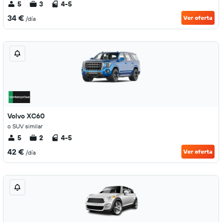
5
3
4-5
34 €
Ver oferta
/día
Volvo XC60
o SUV similar
5
2
4-5
42 €
Ver oferta
/día