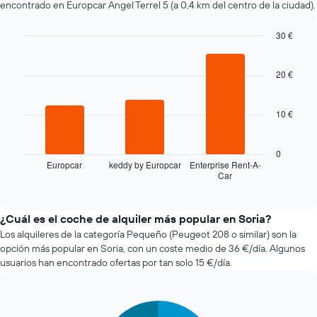
encontrado en Europcar Angel Terrel 5 (a 0,4 km del centro de la ciudad).
alquiler
a
medida
30 €
que
Bar
Chart
se
graphic.
chart
with
acerca
20 €
3
la
bars.
fecha
10 €
de
El
la
siguiente
reserva
gráfico
0
El
muestra
Europcar
keddy by Europcar
Enterprise Rent-A-
gráfico
Car
las
End
tiene
of
cuatro
1
interactive
compañías
chart
eje
de
¿Cuál es el coche de alquiler más popular en Soria?
X
alquiler
Los alquileres de la categoría Pequeño (Peugeot 208 o similar) son la
y
de
opción más popular en Soria, con un coste medio de 36 €/día. Algunos
muestra
coches
el
usuarios han encontrado ofertas por tan solo 15 €/día.
más
número
baratas
de
de
días
Pie
Chart
las
antes