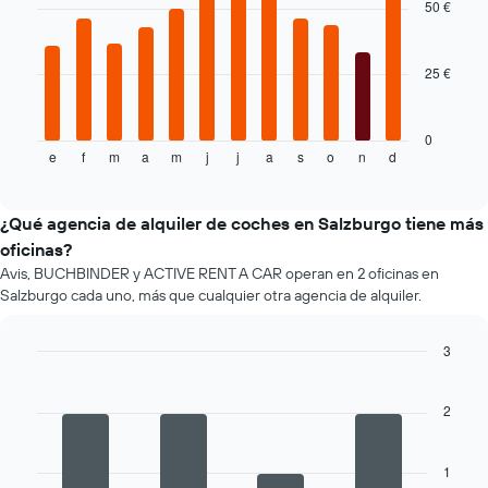
X
50 €
12
y
bars.
muestra
el
25 €
El
precio
siguiente
más
gráfico
barato
muestra
0
de
e
f
m
a
m
j
j
a
s
o
n
d
el
End
un
of
precio
interactive
alquiler
medio
chart
de
de
¿Qué agencia de alquiler de coches en Salzburgo tiene más
coche
un
oficinas?
de
alquiler
las
Avis, BUCHBINDER y ACTIVE RENT A CAR operan en 2 oficinas en
de
compañías
Salzburgo cada uno, más que cualquier otra agencia de alquiler.
coche
mostradas.
en
cada
3
mes
Bar
Chart
El
graphic.
chart
gráfico
with
2
4
tiene
bars.
1
eje
1
El