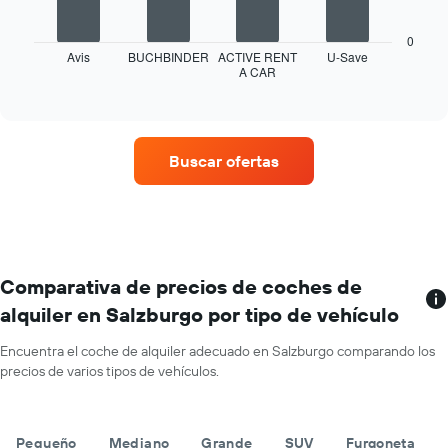
X
siguiente
y
gráfico
muestra
0
muestra
Avis
BUCHBINDER
ACTIVE RENT
U-Save
los
A CAR
las
End
meses
of
cuatro
del
interactive
compañías
chart
año
de
El
alquiler
gráfico
Buscar ofertas
de
tiene
coches
1
con
eje
más
X
ubicaciones
y
El
muestra
gráfico
Comparativa de precios de coches de
el
tiene
precio
alquiler en Salzburgo por tipo de vehículo
1
medio
eje
de
Encuentra el coche de alquiler adecuado en Salzburgo comparando los
X
un
precios de varios tipos de vehículos.
y
alquiler
muestra
de
compañías
coche
de
para
Pequeño
Mediano
Grande
SUV
Furgoneta