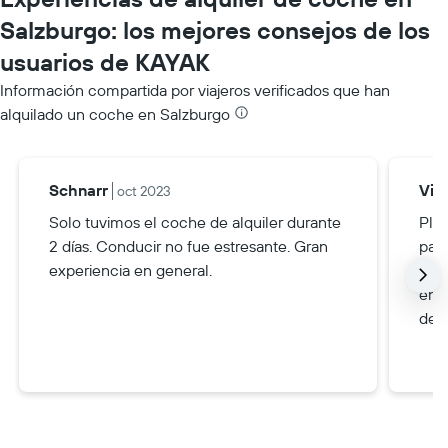
Salzburgo: los mejores consejos de los
usuarios de KAYAK
Información compartida por viajeros verificados que han
alquilado un coche en Salzburgo
Schnarr
Via
oct 2023
Solo tuvimos el coche de alquiler durante
Plan
2 días. Conducir no fue estresante. Gran
para
experiencia en general.
espe
ent
de d