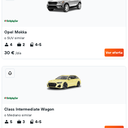
Opel Mokka
o SUV similar
4
2
4-5
30 €
Ver oferta
/día
Class Intermediate Wagon
o Mediano similar
5
3
4-5