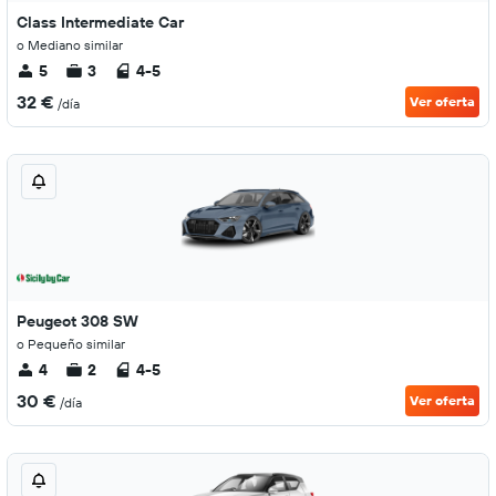
Class Intermediate Car
o Mediano similar
5
3
4-5
32 €
Ver oferta
/día
Peugeot 308 SW
o Pequeño similar
4
2
4-5
30 €
Ver oferta
/día