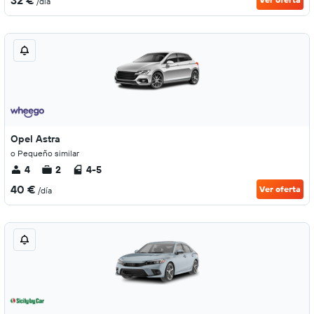
32 €
/día
Opel Astra
o Pequeño similar
4
2
4-5
40 €
Ver oferta
/día