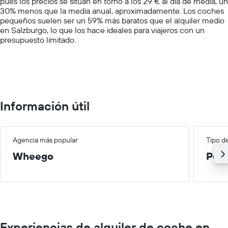
pues los precios se sitúan en torno a los 29 € al día de media, un
Y
30% menos que la media anual, aproximadamente. Los coches
axis
pequeños suelen ser un 59% más baratos que el alquiler medio
displaying
en Salzburgo, lo que los hace ideales para viajeros con un
values.
presupuesto limitado.
Range:
0
to
150.
Información útil
Agencia más popular
Tipo d
Wheego
Peq
Experiencias de alquiler de coche en