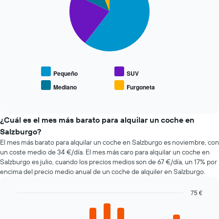
la
horas.
slices.
reserva
El
El
gráfico
El
gráfico
tiene
siguiente
tiene
1
gráfico
1
eje
muestra
eje
X
el
X
y
precio
Pequeño
SUV
y
muestra
medio
muestra
Mediano
Furgoneta
las
End
de
el
of
4
los
precio
interactive
compañías
coches
chart
medio
de
más
¿Cuál es el mes más barato para alquilar un coche en
de
alquiler
populares
un
Salzburgo?
de
alquiler
El mes más barato para alquilar un coche en Salzburgo es noviembre, con
coches
de
un coste medio de 34 €/día. El mes más caro para alquilar un coche en
más
coche
Salzburgo es julio, cuando los precios medios son de 67 €/día, un 17% por
baratas.
encima del precio medio anual de un coche de alquiler en Salzburgo.
El
gráfico
tiene
75 €
1
Bar
Chart
eje
graphic.
chart
with