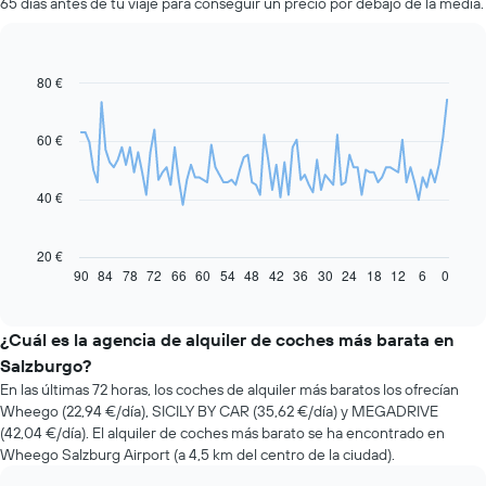
65 días antes de tu viaje para conseguir un precio por debajo de la media.
80 €
Line
Chart
graphic.
chart
with
91
60 €
data
points.
40 €
El
siguiente
gráfico
20 €
muestra
90
84
78
72
66
60
54
48
42
36
30
24
18
12
6
0
End
of
cómo
interactive
varía
chart
el
¿Cuál es la agencia de alquiler de coches más barata en
precio
Salzburgo?
de
En las últimas 72 horas, los coches de alquiler más baratos los ofrecían
un
Wheego (22,94 €/día), SICILY BY CAR (35,62 €/día) y MEGADRIVE
coche
(42,04 €/día). El alquiler de coches más barato se ha encontrado en
de
Wheego Salzburg Airport (a 4,5 km del centro de la ciudad).
alquiler
a