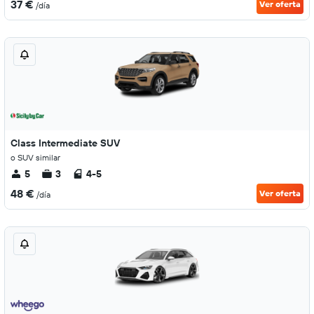
37 €
Ver oferta
/día
Class Intermediate SUV
o SUV similar
5
3
4-5
48 €
Ver oferta
/día