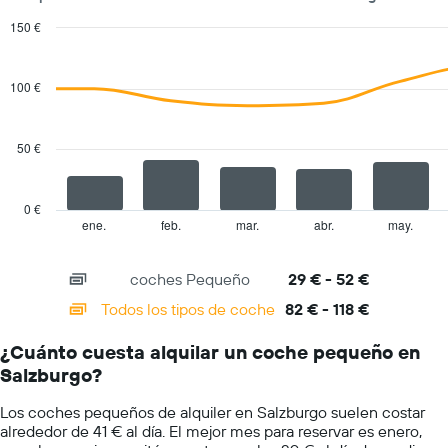
alquiler
un
de
150 €
día
coches
Combination
Chart
El
graphic.
chart
with
gráfico
100 €
2
tiene
data
1
series.
eje
50 €
X
The
y
chart
muestra
has
0 €
el
1
ene.
feb.
mar.
abr.
may.
End
precio
of
X
más
interactive
axis
chart
barato
coches Pequeño
29 € - 52 €
displaying
de
categories.
Todos los tipos de coche
82 € - 118 €
alquiler
Range:
de
14
coches
¿Cuánto cuesta alquilar un coche pequeño en
categories.
de
Salzburgo?
The
las
chart
compañías
Los coches pequeños de alquiler en Salzburgo suelen costar
has
mostradas
alrededor de 41 € al día. El mejor mes para reservar es enero,
1