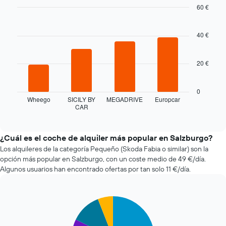
medida
60 €
que
Bar
Chart
se
graphic.
chart
with
acerca
40 €
4
la
bars.
fecha
20 €
de
El
la
siguiente
reserva
gráfico
0
El
muestra
Wheego
SICILY BY
MEGADRIVE
Europcar
gráfico
CAR
las
End
tiene
of
cuatro
1
interactive
compañías
chart
eje
de
¿Cuál es el coche de alquiler más popular en Salzburgo?
X
alquiler
Los alquileres de la categoría Pequeño (Skoda Fabia o similar) son la
y
de
opción más popular en Salzburgo, con un coste medio de 49 €/día.
muestra
coches
el
Algunos usuarios han encontrado ofertas por tan solo 11 €/día.
más
número
baratas
de
de
días
Pie
Chart
las
antes
graphic.
chart
últimas
de
with
72
4