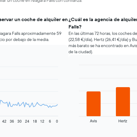
ilar un coche en Niagara Falls con confianza.
servar un coche de alquiler en
¿Cuál es la agencia de alquil
Falls?
Niagara Falls aproximadamente 59
En las últimas 72 horas, los coches de
cio por debajo de la media.
(22,58 €/día), Hertz (26,41 €/día) y B
más barato se ha encontrado en Avis 
de la ciudad).
Bar
Chart
graphic.
chart
with
4
bars.
El
siguiente
gráfico
muestra
Avis
Hertz
42
36
30
24
18
12
6
0
las
End
of
cuatro
interactive