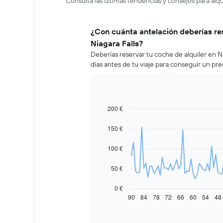
Consulta las últimas tendencias y consejos para alqu
¿Con cuánta antelación deberías re
Niagara Falls?
Deberías reservar tu coche de alquiler en 
días antes de tu viaje para conseguir un pre
200 €
Line
Chart
graphic.
chart
with
150 €
91
data
100 €
points.
El
50 €
siguiente
gráfico
0 €
muestra
90
84
78
72
66
60
54
48
End
of
cómo
interactive
varía
chart