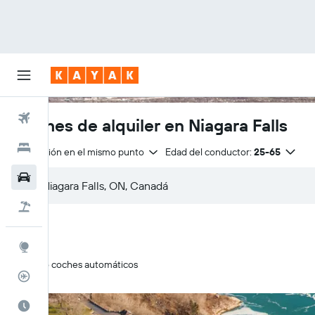
Vuelos
Coches de alquiler en Niagara Falls
Hoteles
Devolución en el mismo punto
Edad del conductor:
25-65
Coches
Viajes
Explore
Solo coches automáticos
Rastreador
El mejor momento