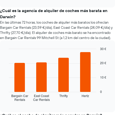
interactive
varía
chart
el
¿Cuál es la agencia de alquiler de coches más barata en
precio
Darwin?
de
En las últimas 72 horas, los coches de alquiler más baratos los ofrecían
un
Bargain Car Rentals (23,59 €/día), East Coast Car Rentals (24,09 €/día) y
coche
Thrifty (27,70 €/día). El alquiler de coches más barato se ha encontrado
de
en Bargain Car Rentals 99 Mitchell St (a 1,2 km del centro de la ciudad).
alquiler
a
medida
30 €
que
Bar
Chart
se
graphic.
chart
with
acerca
20 €
4
la
bars.
fecha
10 €
de
El
la
siguiente
reserva
gráfico
0
El
muestra
Bargain Car
East Coast
Thrifty
Hertz
gráfico
Rentals
Car Rentals
las
End
tiene
of
cuatro
1
interactive
compañías
chart
eje
de