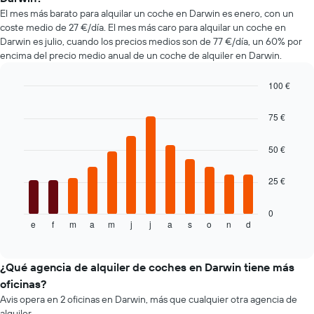
de
alquiler
El mes más barato para alquilar un coche en Darwin es enero, con un
coches
de
coste medio de 27 €/día. El mes más caro para alquilar un coche en
más
coche
Darwin es julio, cuando los precios medios son de 77 €/día, un 60% por
baratas.
encima del precio medio anual de un coche de alquiler en Darwin.
El
gráfico
tiene
100 €
1
Bar
Chart
eje
graphic.
chart
75 €
with
X
12
y
bars.
50 €
muestra
el
El
precio
25 €
siguiente
más
gráfico
barato
muestra
0
de
e
f
m
a
m
j
j
a
s
o
n
d
el
End
un
of
precio
interactive
alquiler
medio
chart
de
de
¿Qué agencia de alquiler de coches en Darwin tiene más
coche
un
oficinas?
de
alquiler
las
Avis opera en 2 oficinas en Darwin, más que cualquier otra agencia de
de
compañías
alquiler.