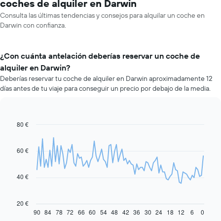
coches de alquiler en Darwin
Consulta las últimas tendencias y consejos para alquilar un coche en
Darwin con confianza.
¿Con cuánta antelación deberías reservar un coche de
alquiler en Darwin?
Deberías reservar tu coche de alquiler en Darwin aproximadamente 12
días antes de tu viaje para conseguir un precio por debajo de la media.
80 €
Line
Chart
graphic.
chart
with
91
60 €
data
points.
40 €
El
siguiente
gráfico
20 €
muestra
90
84
78
72
66
60
54
48
42
36
30
24
18
12
6
0
End
of
cómo