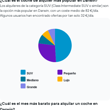
¿Cuál es el coche de alquiler más popular en Darwin?
X
alquiler
Los alquileres de la categoría SUV (Class Intermediate SUV o similar) son
y
de
la opción más popular en Darwin, con un coste medio de 82 €/día.
muestra
coches
el
Algunos usuarios han encontrado ofertas por tan solo 32 €/día.
más
número
baratas
de
de
días
Pie
Chart
las
antes
graphic.
chart
últimas
de
with
72
5
la
horas.
slices.
reserva
El
El
gráfico
El
gráfico
tiene
siguiente
tiene
1
gráfico
1
eje
muestra
eje
SUV
Pequeño
X
el
X
y
precio
Mediano
Lujo
y
muestra
medio
muestra
Grande
las
End
de
el
of
4
los
precio
interactive
compañías
coches
chart
medio
de
más
¿Cuál es el mes más barato para alquilar un coche en
de
alquiler
populares
un
Darwin?