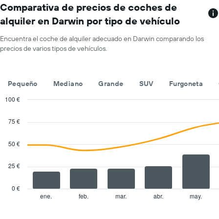
gráfico
Comparativa de precios de coches de
el
tiene
precio
alquiler en Darwin por tipo de vehículo
1
medio
eje
de
Encuentra el coche de alquiler adecuado en Darwin comparando los
X
un
precios de varios tipos de vehículos.
y
alquiler
muestra
de
compañías
coche
de
para
Pequeño
Mediano
Grande
SUV
Furgoneta
alquiler
un
de
100 €
día
coches
Combination
Chart
El
graphic.
chart
75 €
with
gráfico
2
tiene
data
50 €
1
series.
eje
X
25 €
The
y
chart
muestra
has
0 €
el
1
ene.
feb.
mar.
abr.
may.
End
precio
of
X
más
interactive
axis
chart