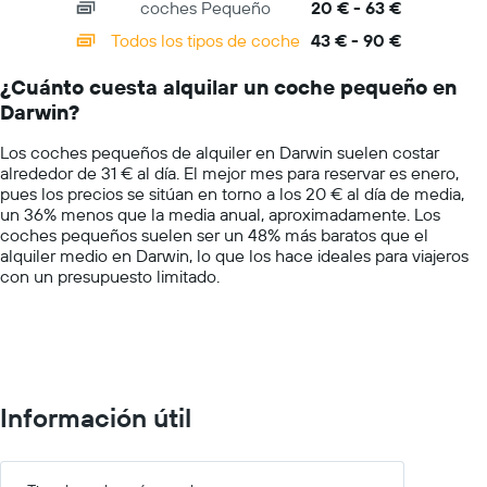
barato
coches Pequeño
20 € - 63 €
displaying
de
categories.
Todos los tipos de coche
43 € - 90 €
alquiler
Range:
de
14
coches
¿Cuánto cuesta alquilar un coche pequeño en
categories.
de
Darwin?
The
las
chart
compañías
Los coches pequeños de alquiler en Darwin suelen costar
has
mostradas
alrededor de 31 € al día. El mejor mes para reservar es enero,
1
pues los precios se sitúan en torno a los 20 € al día de media,
Y
un 36% menos que la media anual, aproximadamente. Los
axis
coches pequeños suelen ser un 48% más baratos que el
displaying
alquiler medio en Darwin, lo que los hace ideales para viajeros
values.
con un presupuesto limitado.
Range:
0
to
100.
Información útil