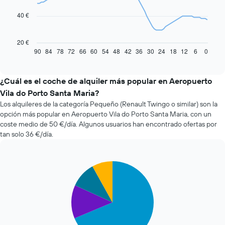
points.
40 €
El
siguiente
gráfico
20 €
muestra
90
84
78
72
66
60
54
48
42
36
30
24
18
12
6
0
End
of
cómo
interactive
varía
chart
el
¿Cuál es el coche de alquiler más popular en Aeropuerto
precio
Vila do Porto Santa Maria?
de
Los alquileres de la categoría Pequeño (Renault Twingo o similar) son la
un
opción más popular en Aeropuerto Vila do Porto Santa Maria, con un
coche
coste medio de 50 €/día. Algunos usuarios han encontrado ofertas por
de
tan solo 36 €/día.
alquiler
a
medida
que
Pie
Chart
se
graphic.
chart
with
acerca
4
la
slices.
fecha
de
El
la