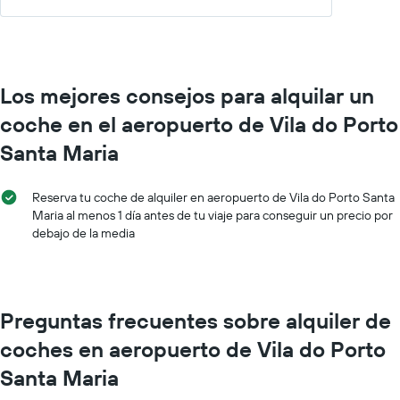
y
muestra
el
precio
medio
de
Los mejores consejos para alquilar un
un
coche en el aeropuerto de Vila do Porto
alquiler
de
Santa Maria
coche
Reserva tu coche de alquiler en aeropuerto de Vila do Porto Santa
Maria al menos 1 día antes de tu viaje para conseguir un precio por
debajo de la media
Preguntas frecuentes sobre alquiler de
coches en aeropuerto de Vila do Porto
Santa Maria